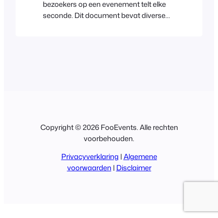
bezoekers op een evenement telt elke
seconde. Dit document bevat diverse
aanbevelingen die je helpen het
incheckproces te versnellen en ervoor te
zorgen dat je volgende evenement een
groot succes wordt. Configureer de
FooEvents Check-ins-apps voor sneller
inchecken. Standaard werkt de
FooEvents Check-ins-app het
ticketoverzichtsscherm bij na het
scannen van een ticket….
Copyright © 2026 FooEvents. Alle rechten
voorbehouden.
Privacyverklaring
|
Algemene
voorwaarden
|
Disclaimer