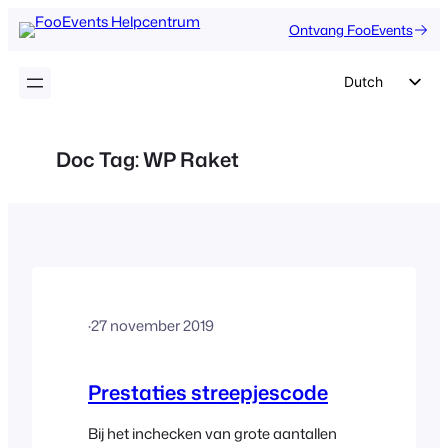
Ga
Ontvang FooEvents
naar
de
Dutch
inhoud
English
German
Doc Tag:
WP Raket
Spanish
Italian
Portuguese
French
Polish
·
27 november 2019
Czech
Greek
Prestaties streepjescode
Bij het inchecken van grote aantallen