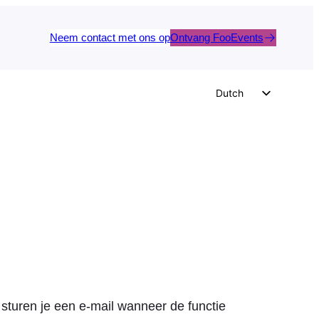
Neem contact met ons op
Ontvang FooEvents
Dutch
English
German
Spanish
Italian
Portuguese
French
Polish
Czech
Greek
sturen je een e-mail wanneer de functie