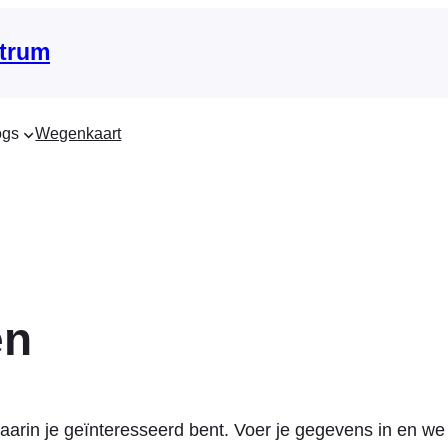
trum
ogs
Wegenkaart
en
arin je geïnteresseerd bent. Voer je gegevens in en we 