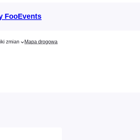
y FooEvents
iki zmian
Mapa drogowa