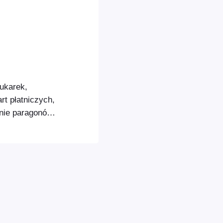
ukarek,
t płatniczych,
anie paragonów
ub w obiektach.
 drukować za
FooEvents POS
rki
łną listę
t można…