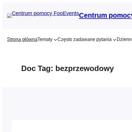
Przejdź
do
Centrum pomoc
treści
Strona główna
Tematy
Często zadawane pytania
Dzienn
Doc Tag:
bezprzewodowy