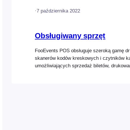
·
7 października 2022
Obsługiwany sprzęt
FooEvents POS obsługuje szeroką gamę dr
skanerów kodów kreskowych i czytników kar
umożliwiających sprzedaż biletów, drukow
oraz obsługę płatności podczas wydarzeń l
Drukarki biurkowe Bilety i paragony można
pomocą dowolnej drukarki USB, AirPrint (
działa tylko na systemie macOS) LUB druka
obsługującej połączenia bezprzewodowe. Pe
urządzeń obsługujących wyłącznie AirPrin