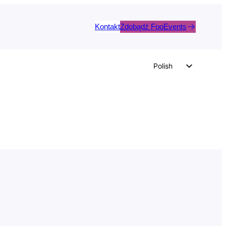
Kontakt
Zdobądź FooEvents
Polish
English
German
Dutch
Spanish
Italian
Portuguese
French
Czech
Greek