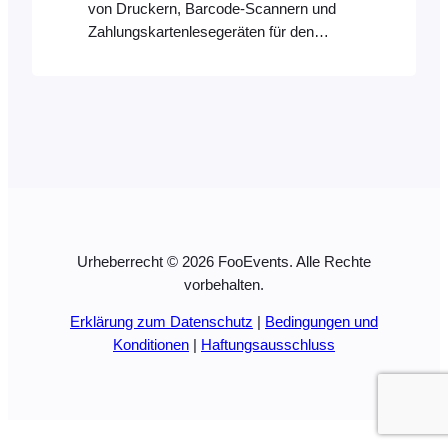
von Druckern, Barcode-Scannern und
Zahlungskartenlesegeräten für den
Ticketverkauf, den Druck von Belegen
und die Zahlungsabwicklung bei Ihrer
Veranstaltung oder an Ihrem
Veranstaltungsort. Desktop-Drucker
Tickets und Quittungen können mit jedem
USB-, AirPrint- (FooEvents POS läuft nur
unter macOS) oder WLAN-kompatiblen
Drucker gedruckt werden. Eine
umfassende Liste der ausschließlich
Urheberrecht © 2026 FooEvents. Alle Rechte
AirPrint-fähigen Geräte finden Sie…
vorbehalten.
Erklärung zum Datenschutz
|
Bedingungen und
Konditionen
|
Haftungsausschluss