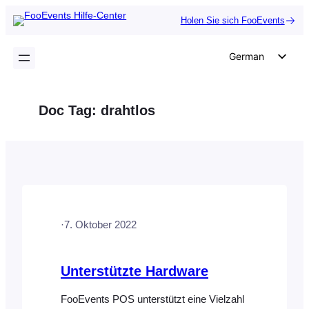
Zum
Holen Sie sich FooEvents
Inhalt
springen
German
English
Dutch
Doc Tag:
drahtlos
Spanish
Italian
Portuguese
French
Polish
·
7. Oktober 2022
Czech
Greek
Unterstützte Hardware
FooEvents POS unterstützt eine Vielzahl