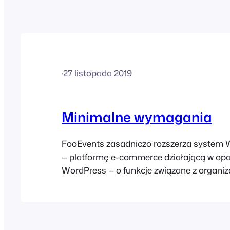
·
27 listopada 2019
Minimalne wymagania
FooEvents zasadniczo rozszerza syste
— platformę e-commerce działającą w opa
WordPress — o funkcje związane z organiz
sprzedażą biletów. W związku z tym, aby 
działało poprawnie, konieczne jest środow
hostingowe obsługujące zarówno WordPres
WooCommerce. Upewnij się, że Twoje śro