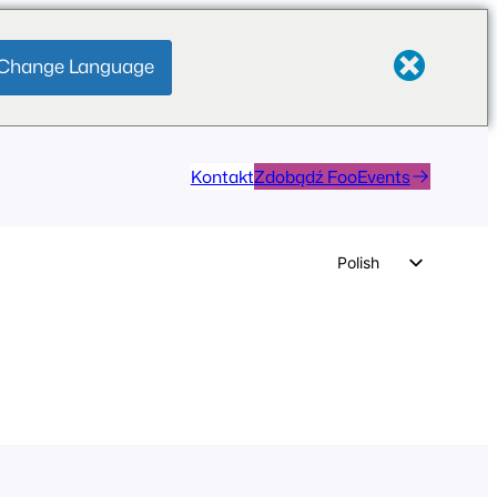
Change Language
Kontakt
Zdobądź FooEvents
Polish
English
German
Dutch
Spanish
Italian
Portuguese