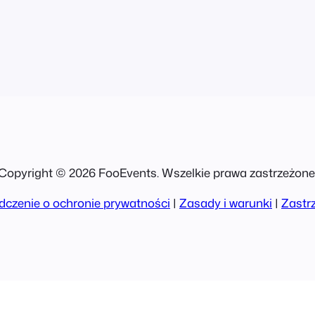
 dla
dla
ments/…
Copyright © 2026 FooEvents. Wszelkie prawa zastrzeżone
czenie o ochronie prywatności
|
Zasady i warunki
|
Zastr