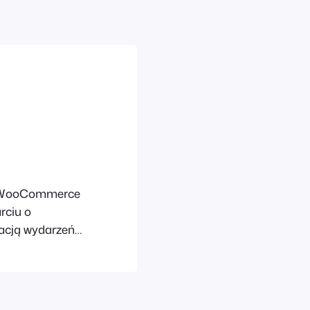
m WooCommerce
rciu o
acją wydarzeń i
FooEvents
isko
s, jak i
dowisko