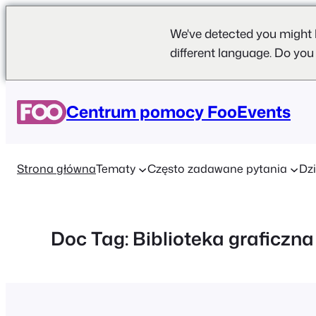
We've detected you might 
different language. Do you
Przejdź
do
Centrum pomocy FooEvents
treści
Strona główna
Tematy
Często zadawane pytania
Dzi
Doc Tag:
Biblioteka graficzn