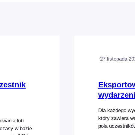
·
27 listopada 20
zestnik
Eksportow
wydarzeni
Dla każdego wy
który zawiera w
owania lub
pola uczestnikó
 czasy w bazie
dane nabywcy i 