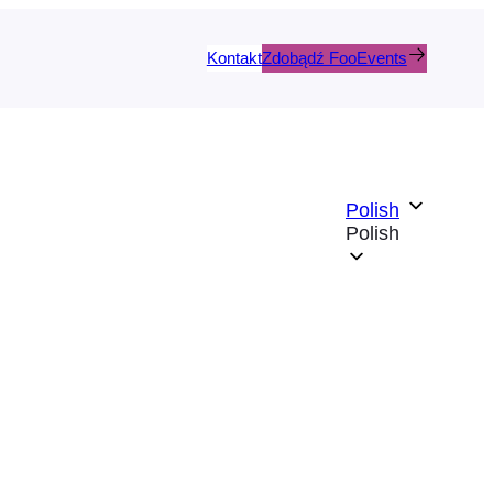
Kontakt
Zdobądź FooEvents
Polish
Polish