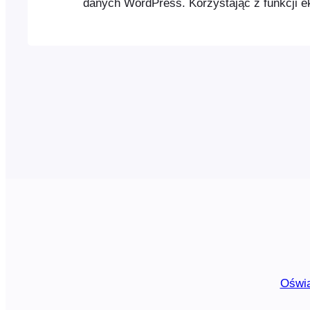
danych WordPress. Korzystając z funkcji 
FooEvents, można wygenerować i pobrać p
zawierający wszystkich uczestników daneg
w tym czas zameldowania i wymeldowania 
Oświa