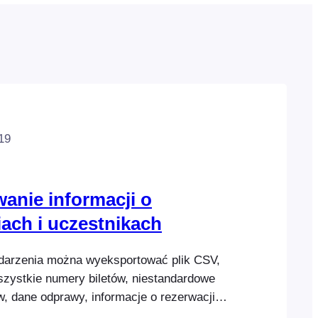
19
anie informacji o
ach i uczestnikach
darzenia można wyeksportować plik CSV,
szystkie numery biletów, niestandardowe
w, dane odprawy, informacje o rezerwacji,
uczestnika. Plik CSV można otworzyć za