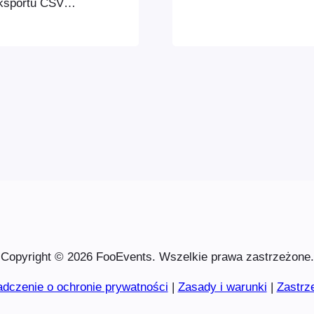
eksportu CSV
pomocą dowolneg
lik CSV
Microsoft Excel
o wydarzenia,
sortować, filtro
każdego z nich.
instrukcje doty
Copyright © 2026 FooEvents. Wszelkie prawa zastrzeżone.
dczenie o ochronie prywatności
|
Zasady i warunki
|
Zastrz