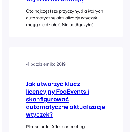
Oto najczęstsze przyczyny, dla których
automatyczne aktualizacje wtyczek
mogą nie działać: Nie podłączyłeś
wtyczki lub pakietu FooEvents do swojej
witryny i nie zapisałeś prawidłowego
klucza licencyjnego FooEvents lub kodu
zakupu Envato w ustawieniach wtyczki
FooEvents. Klucz licencyjny jest
·
4 października 2019
powiązany z inną witryną niż ta, na
której zainstalowano FooEvents…
Jak utworzyć klucz
licencyjny FooEvents i
skonfigurować
automatyczne aktualizacje
wtyczek?
Please note: After connecting,