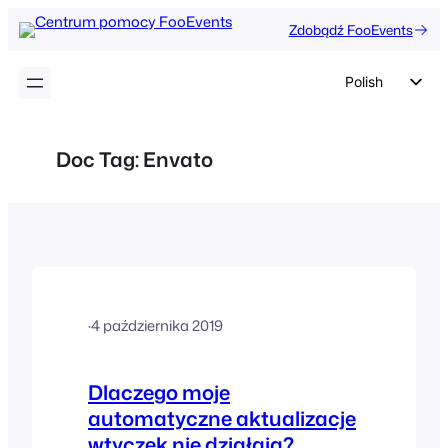
Przejdź
Zdobądź FooEvents
do
treści
Polish
English
German
Doc Tag:
Envato
Dutch
Spanish
Italian
Portuguese
French
·
4 października 2019
Czech
Greek
Dlaczego moje
automatyczne aktualizacje
wtyczek nie działają?