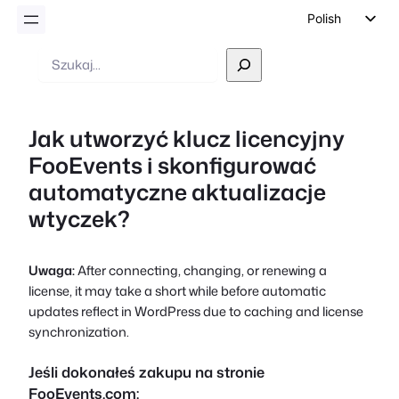
Polish
English
Wyszukiwanie
German
Dutch
Jak utworzyć klucz licencyjny
Spanish
FooEvents i skonfigurować
Italian
automatyczne aktualizacje
Portuguese
wtyczek?
French
Czech
Uwaga:
After connecting, changing, or renewing a
Greek
license, it may take a short while before automatic
updates reflect in WordPress due to caching and license
synchronization.
Jeśli dokonałeś zakupu na stronie
FooEvents.com: