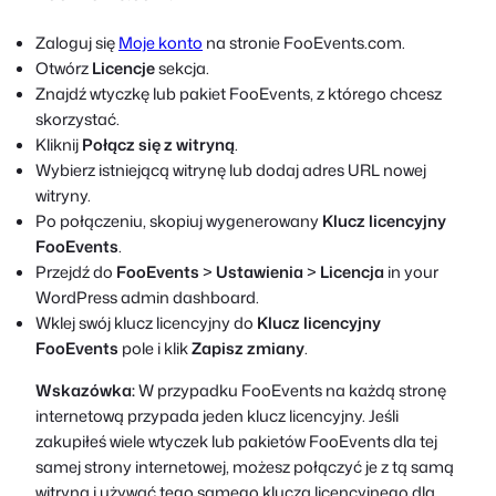
Zaloguj się
Moje konto
na stronie FooEvents.com.
Otwórz
Licencje
sekcja.
Znajdź wtyczkę lub pakiet FooEvents, z którego chcesz
skorzystać.
Kliknij
Połącz się z witryną
.
Wybierz istniejącą witrynę lub dodaj adres URL nowej
witryny.
Po połączeniu, skopiuj wygenerowany
Klucz licencyjny
FooEvents
.
Przejdź do
FooEvents
>
Ustawienia
>
Licencja
in your
WordPress admin dashboard.
Wklej swój klucz licencyjny do
Klucz licencyjny
FooEvents
pole i klik
Zapisz zmiany
.
Wskazówka:
W przypadku FooEvents na każdą stronę
internetową przypada jeden klucz licencyjny. Jeśli
zakupiłeś wiele wtyczek lub pakietów FooEvents dla tej
samej strony internetowej, możesz połączyć je z tą samą
witryną i używać tego samego klucza licencyjnego dla