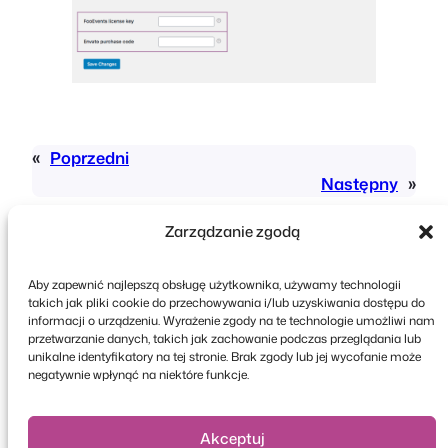
«
Poprzedni
Następny
»
Zarządzanie zgodą
Aby zapewnić najlepszą obsługę użytkownika, używamy technologii
takich jak pliki cookie do przechowywania i/lub uzyskiwania dostępu do
informacji o urządzeniu. Wyrażenie zgody na te technologie umożliwi nam
przetwarzanie danych, takich jak zachowanie podczas przeglądania lub
Copyright © 2026 FooEvents. Wszelkie prawa
unikalne identyfikatory na tej stronie. Brak zgody lub jej wycofanie może
zastrzeżone.
negatywnie wpłynąć na niektóre funkcje.
Oświadczenie o ochronie prywatności
|
Zasady i
warunki
|
Zastrzeżenie
Akceptuj