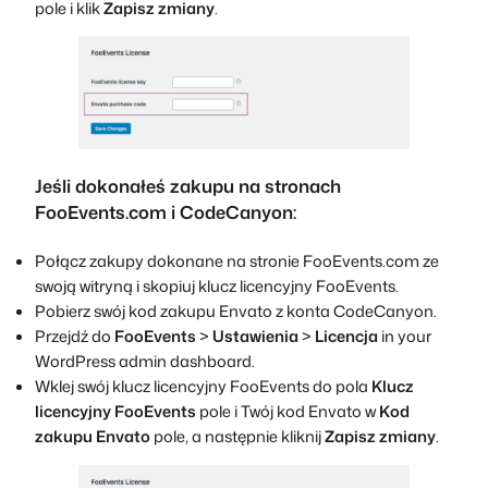
pole i klik
Zapisz zmiany
.
Jeśli dokonałeś zakupu na stronach
FooEvents.com i CodeCanyon:
Połącz zakupy dokonane na stronie FooEvents.com ze
swoją witryną i skopiuj klucz licencyjny FooEvents.
Pobierz swój kod zakupu Envato z konta CodeCanyon.
Przejdź do
FooEvents
>
Ustawienia
>
Licencja
in your
WordPress admin dashboard.
Wklej swój klucz licencyjny FooEvents do pola
Klucz
licencyjny FooEvents
pole i Twój kod Envato w
Kod
zakupu Envato
pole, a następnie kliknij
Zapisz zmiany
.