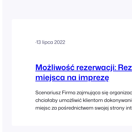
·
13 lipca 2022
Możliwość rezerwacji: Re
miejsca na imprezę
Scenariusz Firma zajmująca się organizac
chciałaby umożliwić klientom dokonywanie
miejsc za pośrednictwem swojej strony int
Lokal można zarezerwować na określone 
różnych przedziałach czasowych. Firma of
dodatkowe usługi, takie jak pakiety imprez