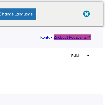
Change Language
Kontakt
Zdobądź FooEvents
Polish
English
German
Dutch
Spanish
Italian
Portuguese