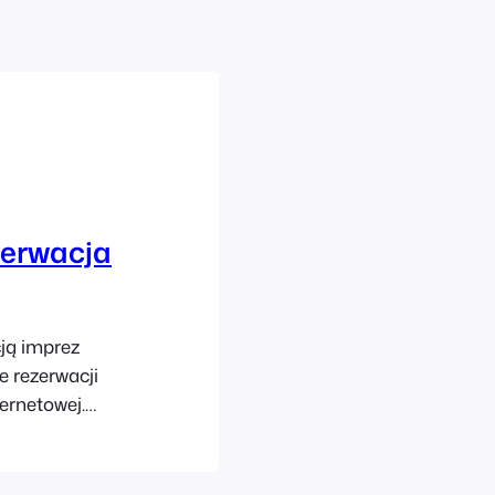
zerwacja
ją imprez
 rezerwacji
ernetowej.
dni w dwóch
eruje również
owe, rozrywka i