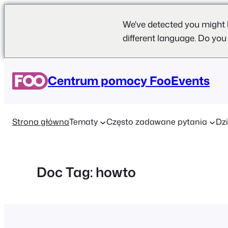
We've detected you might 
different language. Do you
Przejdź
do
Centrum pomocy FooEvents
treści
Strona główna
Tematy
Często zadawane pytania
Dzi
Doc Tag:
howto