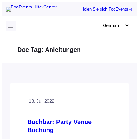
Zum
Holen Sie sich FooEvents
Inhalt
springen
German
English
Dutch
Doc Tag:
Anleitungen
Spanish
Italian
Portuguese
French
Polish
·
13. Juli 2022
Czech
Greek
Buchbar: Party Venue
Buchung