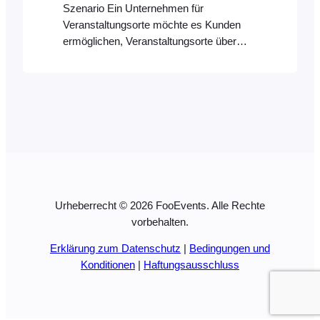
Szenario Ein Unternehmen für
Veranstaltungsorte möchte es Kunden
ermöglichen, Veranstaltungsorte über
seine Website zu buchen. Der
Veranstaltungsort kann an bestimmten
Tagen zu zwei verschiedenen
Zeitfenstern gebucht werden. Das
Unternehmen bietet auch zusätzliche
Dienstleistungen wie Party-Pakete,
Unterhaltung und Ausrüstungsverleih an,
die als Zusatzverkäufe angeboten
werden. Wenn ein Kunde ein Ticket kauft,
Urheberrecht © 2026 FooEvents. Alle Rechte
…
vorbehalten.
Erklärung zum Datenschutz
|
Bedingungen und
Konditionen
|
Haftungsausschluss