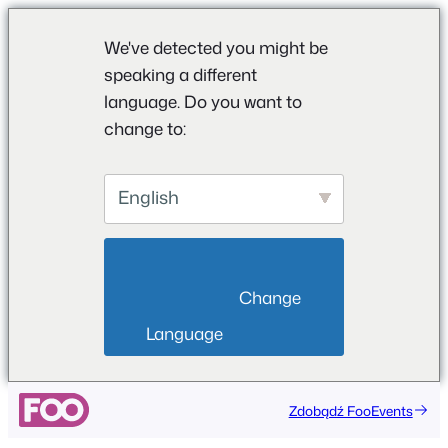
We've detected you might be
speaking a different
language. Do you want to
change to:
English
                        Change 
Language                    
Przejdź
Zdobądź FooEvents
do
treści