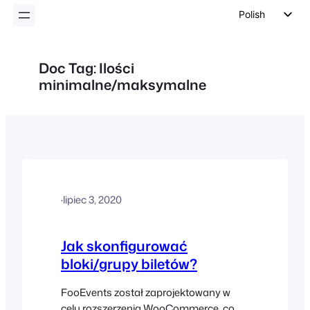
Polish
English
German
Doc Tag:
Ilości
minimalne/maksymalne
Dutch
Spanish
Italian
Portuguese
French
Czech
·
lipiec 3, 2020
Greek
Jak skonfigurować
bloki/grupy biletów?
FooEvents został zaprojektowany w
celu rozszerzenia WooCommerce, co