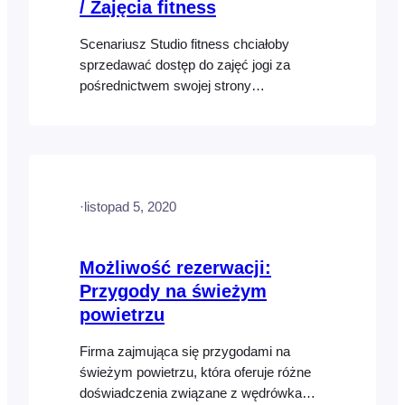
/ Zajęcia fitness
Scenariusz Studio fitness chciałoby
sprzedawać dostęp do zajęć jogi za
pośrednictwem swojej strony
internetowej. Klienci powinni mieć
możliwość zakupu pojedynczych zajęć
lub pakietów obejmujących wiele zajęć po
obniżonych cenach (1 zajęcia, 5 zajęć,
10 zajęć i 20 zajęć). Po zakupie biletu
·
listopad 5, 2020
przez uczestnika muszą nastąpić
następujące czynności: Oto…
Możliwość rezerwacji:
Przygody na świeżym
powietrzu
Firma zajmująca się przygodami na
świeżym powietrzu, która oferuje różne
doświadczenia związane z wędrówkami,