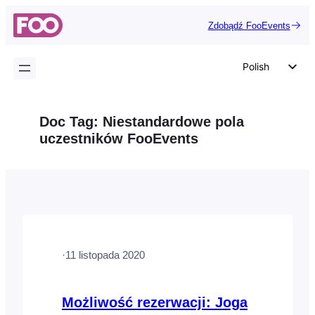
Przejdź
Zdobądź FooEvents
do
treści
Polish
English
German
Doc Tag:
Niestandardowe pola
Dutch
uczestników FooEvents
Spanish
Italian
Portuguese
French
Czech
·
11 listopada 2020
Greek
Możliwość rezerwacji: Joga