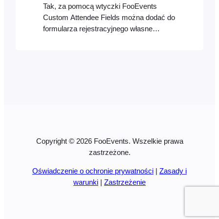
Tak, za pomocą wtyczki FooEvents
Custom Attendee Fields można dodać do
formularza rejestracyjnego własne
niestandardowe pola do przechwytywania
ważnych informacji o uczestnikach,
takich jak preferencje dotyczące
posiłków, rozmiar koszulki itp.
Copyright © 2026 FooEvents. Wszelkie prawa
zastrzeżone.
Oświadczenie o ochronie prywatności
|
Zasady i
warunki
|
Zastrzeżenie