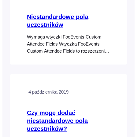
Niestandardowe pola
uczestników
Wymaga wtyczki FooEvents Custom
Attendee Fields Wtyczka FooEvents
Custom Attendee Fields to rozszerzenie
dla FooEvents, które umożliwia
przechwytywanie niestandardowych pól
uczestników przy kasie. Jest to
przydatne do pozyskiwania dodatkowych
informacji od uczestników, takich jak
·
4 października 2019
rozmiary odzieży, preferencje dotyczące
posiłków, informacje demograficzne,
akceptacja zrzeczenia się itp.
Czy mogę dodać
Niestandardowe pola uczestników mogą
niestandardowe pola
być
uczestników?