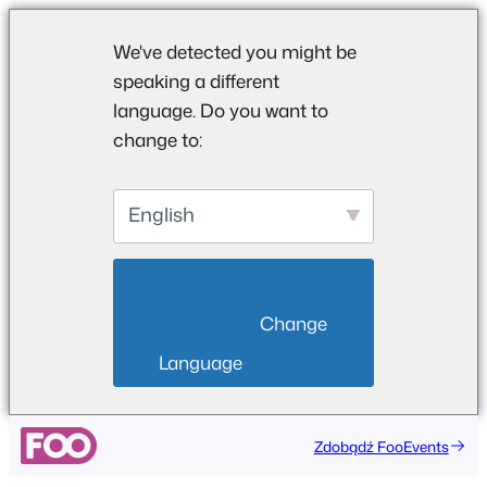
We've detected you might be
speaking a different
language. Do you want to
change to:
English
                        Change 
Language                    
Przejdź
Zdobądź FooEvents
do
treści