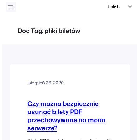
Polish
English
German
Doc Tag:
pliki biletów
Dutch
Spanish
Italian
Portuguese
French
·
sierpień 26, 2020
Czech
Greek
Czy można bezpiecznie
usunąć bilety PDF
przechowywane na moim
serwerze?