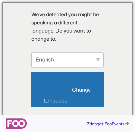
We've detected you might be
speaking a different
language. Do you want to
change to:
English
                        Change 
Language                    
Przejdź
Zdobądź FooEvents
do
treści