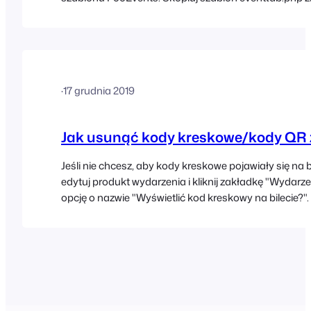
następującej lokalizacji: wp-
content/plugins/fooevents/templates/eventtab.php Pr
następującej lokalizacji w katalogu motywu: wp-
content/themes/YOUR_THEME_NAME/fooevents/tem
Ostrzeżenie: Nie edytuj tych plików w samej wtyczce
·
17 grudnia 2019
Jak usunąć kody kreskowe/kody QR z
Jeśli nie chcesz, aby kody kreskowe pojawiały się na b
edytuj produkt wydarzenia i kliknij zakładkę "Wydarzen
opcję o nazwie "Wyświetlić kod kreskowy na bilecie?".
kliknij "Aktualizuj", aby zapobiec wyświetlaniu kodó
biletach na to konkretne wydarzenie.