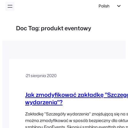
Polish
English
German
Doc Tag:
produkt eventowy
Dutch
Spanish
Italian
Portuguese
French
·
21 sierpnia 2020
Czech
Greek
Jak zmodyfikować zakładkę "Szczeg
wydarzenia"?
Zakładkę "Szczegóły wydarzenia" znajdującą się na 
można zmodyfikować w sposób bezpieczny dla aktualiz
szablonu FooEvents. Skopiuj szablon eventtab.php z