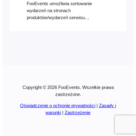
FooEvents umożliwia sortowanie
wydarzeń na stronach
produktów/wydarzeń serwisu
WooCommerce według daty wydarzenia
(tj. od najnowszych do najstarszych lub
od najstarszych do najnowszych). Opcje
sortowania zostały dodane do
rozwijanego filtra “Sortuj według” w
WooCommerce, który znajduje się u góry
strony produktu/wydarzenia. Włącz opcje
sortowania wydarzeń. Opcje
sortowania…
Copyright © 2026 FooEvents. Wszelkie prawa
zastrzeżone.
Oświadczenie o ochronie prywatności
|
Zasady i
warunki
|
Zastrzeżenie