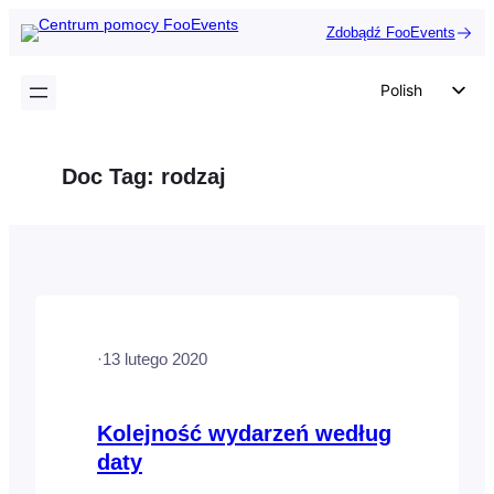
Przejdź
Zdobądź FooEvents
do
treści
Polish
English
German
Doc Tag:
rodzaj
Dutch
Spanish
Italian
Portuguese
French
·
13 lutego 2020
Czech
Greek
Kolejność wydarzeń według
daty