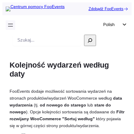
Zdobądź FooEvents
Polish
English
Wyszukiwanie
German
Dutch
Kolejność wydarzeń według
Spanish
daty
Italian
Portuguese
FooEvents dodaje możliwość sortowania wydarzeń na
French
stronach produktów/wydarzeń WooCommerce według
data
Czech
wydarzenia
(tj.
od nowego do starego
lub
stare do
nowego
). Opcje kolejności sortowania są dodawane do
Filtr
Greek
rozwijany WooCommerce "Sortuj według"
który pojawia
się w górnej części strony produktu/wydarzenia.