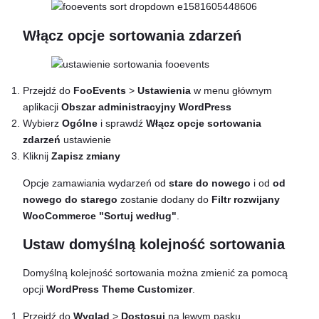
Włącz opcje sortowania zdarzeń
Przejdź do
FooEvents
>
Ustawienia
w menu głównym
aplikacji
Obszar administracyjny WordPress
Wybierz
Ogólne
i sprawdź
Włącz opcje sortowania
zdarzeń
ustawienie
Kliknij
Zapisz zmiany
Opcje zamawiania wydarzeń od
stare do nowego
i od
od
nowego do starego
zostanie dodany do
Filtr rozwijany
WooCommerce "Sortuj według"
.
Ustaw domyślną kolejność sortowania
Domyślną kolejność sortowania można zmienić za pomocą
opcji
WordPress Theme Customizer
.
Przejdź do
Wygląd
>
Dostosuj
na lewym pasku