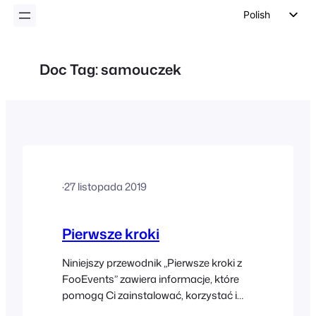
Polish
English
German
Doc Tag:
samouczek
Dutch
Spanish
Italian
Portuguese
French
·
27 listopada 2019
Czech
Greek
Pierwsze kroki
Niniejszy przewodnik „Pierwsze kroki z
FooEvents” zawiera informacje, które
pomogą Ci zainstalować, korzystać i
aktualizować wtyczki FooEvents na