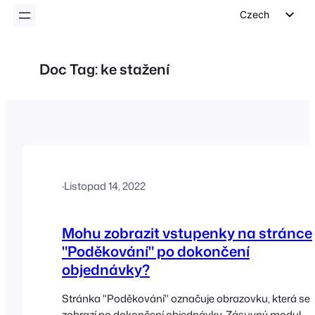
Czech
English
German
Doc Tag:
ke stažení
Dutch
Spanish
Italian
Portuguese
French
·
Listopad 14, 2022
Polish
Greek
Mohu zobrazit vstupenky na stránce
"Poděkování" po dokončení
objednávky?
Stránka "Poděkování" označuje obrazovku, která se
zobrazí po dokončení objednávky. Zásuvný modul