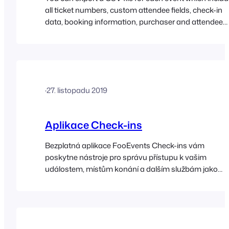
all ticket numbers, custom attendee fields, check-in
data, booking information, purchaser and attendee
details. The CSV file can be opened using any
spreadsheet program such as Microsoft Excel or
Google Sheets where the data can be sorted, filtered
and analyzed. Here are the instructions for…
·
27. listopadu 2019
Aplikace Check-ins
Bezplatná aplikace FooEvents Check-ins vám
poskytne nástroje pro správu přístupu k vašim
událostem, místům konání a dalším službám jako
profesionál! Aplikace je k dispozici pro iOS i Android.
Upozornění: Zdrojový kód našich mobilních aplikací
neprodáváme ani neposkytujeme. Stáhněte si aplika
FooEvents Check-ins (iOS a Android) na adrese