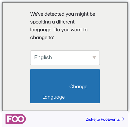
We've detected you might be
speaking a different
language. Do you want to
change to:
English
                        Change 
Language                    
Přeskočit
Získejte FooEvents
na
obsah