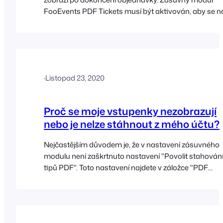
FooEvents PDF Tickets musí být aktivován, aby se n
stránce "Thank-You" zobrazil odkaz, který zákazníka
přesměruje na stránku "Tickets" v jeho účtu. Zde jsou
uvedeny kroky k nastavení této funkce: Přejděte na
stránku FooEvents [...]
·
Listopad 23, 2020
Proč se moje vstupenky nezobrazují
nebo je nelze stáhnout z mého účtu?
Nejčastějším důvodem je, že v nastavení zásuvného
modulu není zaškrtnuto nastavení "Povolit stahován
tipů PDF". Toto nastavení najdete v záložce "PDF
Tickets" v nastavení pluginu FooEvents:
https://help.fooevents.com/docs/topics/events/glob
settings/#pdf-tickets.