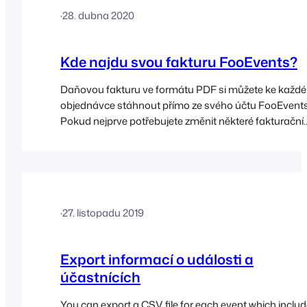
·
28. dubna 2020
Kde najdu svou fakturu FooEvents?
Daňovou fakturu ve formátu PDF si můžete ke každé
objednávce stáhnout přímo ze svého účtu FooEvents
Pokud nejprve potřebujete změnit některé fakturační
údaje nebo daňové identifikační číslo společnosti
uvedené na faktuře, postupujte podle následujících
kroků: Postup pro stažení faktury FooEvents ve
formátu PDF je následující: Upozornění: budete moci
pouze […]
·
27. listopadu 2019
Export informací o události a
účastnících
You can export a CSV file for each event which inclu