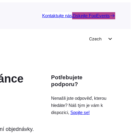
Kontaktujte nás
Získejte FooEvents
Czech
English
German
Dutch
ránce
Potřebujete
Spanish
podporu?
Italian
Portuguese
Nenašli jste odpověď, kterou
hledáte? Náš tým je vám k
French
dispozici,
Spojte se!
Polish
Greek
ní objednávky.