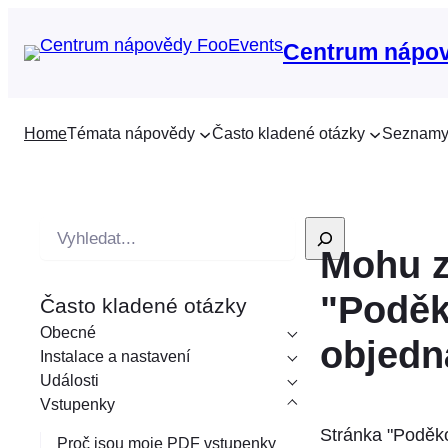
Centrum nápo
Home
Témata nápovědy
Často kladené otázky
Seznamy
V
Mohu z
y
h
"Poděk
Často kladené otázky
l
Obecné
e
objedn
Instalace a nastavení
d
Události
á
Vstupenky
v
Stránka "Poděko
Proč jsou moje PDF vstupenky