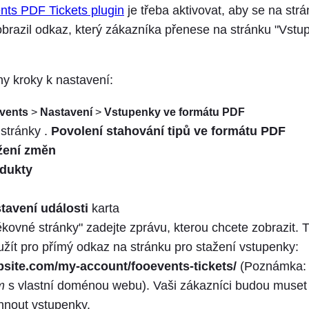
ts PDF Tickets plugin
je třeba aktivovat, aby se na str
brazil odkaz, který zákazníka přenese na stránku "Vstu
y kroky k nastavení:
vents
>
Nastavení
>
Vstupenky ve formátu PDF
 stránky .
Povolení stahování tipů ve formátu PDF
žení změn
dukty
tavení události
karta
ěkovné stránky" zadejte zprávu, kterou chcete zobrazit. 
ít pro přímý odkaz na stránku pro stažení vstupenky:
bsite.com/my-account/fooevents-tickets/
(Poznámka: 
m
s vlastní doménou webu). Vaši zákazníci budou muset b
áhnout vstupenky.