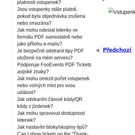
platnosti vstupenek?
Jsou vstupenky stále platné,
pokud byla objednávka zrušena
nebo smazána?
Jak mohu odeslat letenky ve
formátu PDF samostatně nebo
jako přílohu e-mailu?
«
Předchozí
Je bezpečné odstranit tipy PDF
uložené na mém serveru?
Podporuje FooEvents PDF Tickets
asijské znaky?
Jak mohu omezit počet vstupenek
nebo volných míst pro svou
událost?
Jak odstraním čárové kódy/QR
kódy z jízdenek?
Jak mohu spravovat dostupnost
letenek?
Jak nastavím bloky/skupiny tipů?
Can I show tickets on the “Thank-