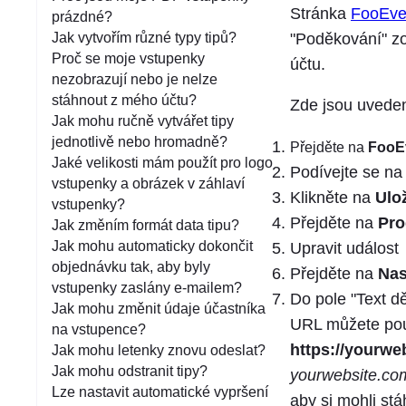
á
Stránka
FooEven
prázdné?
n
"Poděkování" zo
Jak vytvořím různé typy tipů?
í
Proč se moje vstupenky
účtu.
nezobrazují nebo je nelze
stáhnout z mého účtu?
Zde jsou uveden
Jak mohu ručně vytvářet tipy
jednotlivě nebo hromadně?
Přejděte na
FooE
Jaké velikosti mám použít pro logo
Podívejte se na
vstupenky a obrázek v záhlaví
Klikněte na
Ulo
vstupenky?
Přejděte na
Pro
Jak změním formát data tipu?
Jak mohu automaticky dokončit
Upravit událost
objednávku tak, aby byly
Přejděte na
Nas
vstupenky zaslány e-mailem?
Do pole "Text d
Jak mohu změnit údaje účastníka
URL můžete použ
na vstupence?
https://yourwe
Jak mohu letenky znovu odeslat?
Jak mohu odstranit tipy?
yourwebsite.co
Lze nastavit automatické vypršení
aby si mohli st