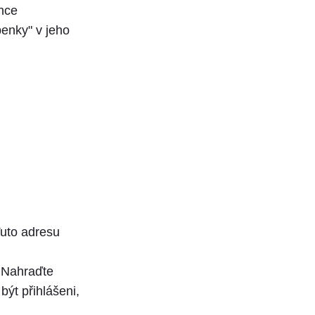
ánce
penky" v jeho
Tuto adresu
Nahraďte
ýt přihlášeni,