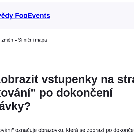
vědy FooEvents
 změn
Silniční mapa
obrazit vstupenky na st
ování" po dokončení
ávky?
vání" označuje obrazovku, která se zobrazí po dokonče