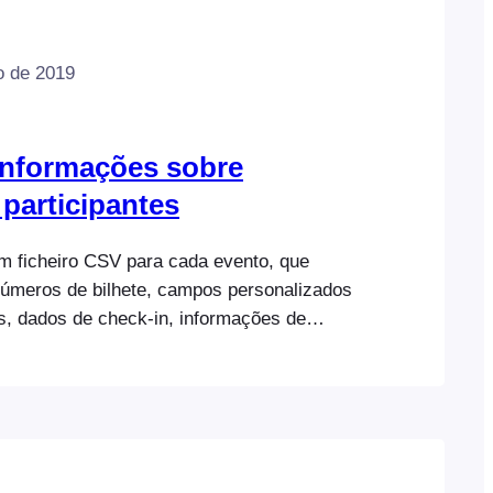
o de 2019
informações sobre
 participantes
m ficheiro CSV para cada evento, que
 números de bilhete, campos personalizados
es, dados de check-in, informações de
hes do comprador e dos participantes. O
de ser aberto com qualquer programa de
o, como o Microsoft Excel ou o Google
 dados podem ser ordenados, filtrados e
i estão as instruções para…