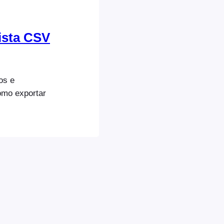
ista CSV
os e
como exportar