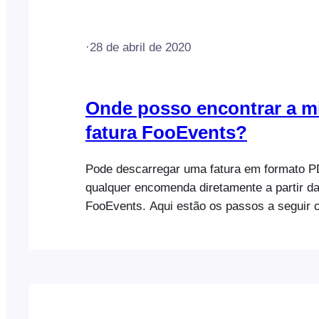
·
28 de abril de 2020
Onde posso encontrar a m
fatura FooEvents?
Pode descarregar uma fatura em formato P
qualquer encomenda diretamente a partir d
FooEvents. Aqui estão os passos a seguir 
primeiro alterar algum dos dados de fatura
de identificação fiscal da empresa para a fa
os passos para descarregar uma versão e
fatura FooEvents: Atenção: só irá…