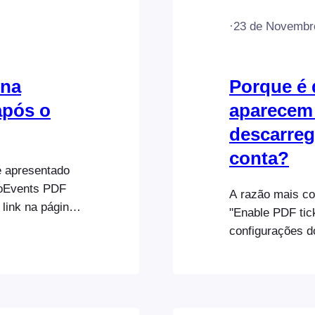
·
23 de Novembr
 na
Porque é 
após o
aparecem
descarreg
conta?
é apresentado
ooEvents PDF
A razão mais co
 link na página
"Enable PDF tic
página "Tickets"
configurações do
figurar isto:
separador "PDF 
FooEvents:
https://help.foo
settings/#pdf-ti