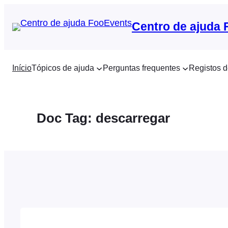
Saltar
para
Centro de ajuda
o
conteúdo
Início
Tópicos de ajuda
Perguntas frequentes
Registos d
Doc Tag:
descarregar