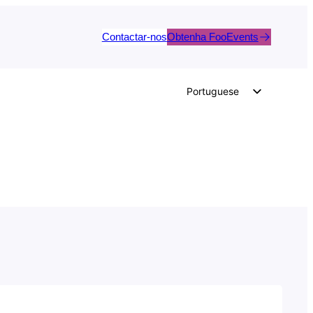
Contactar-nos
Obtenha FooEvents
Portuguese
English
German
Dutch
Spanish
Italian
French
Polish
Czech
Greek