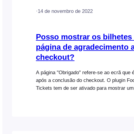
·
14 de novembro de 2022
Posso mostrar os bilhetes
página de agradecimento 
checkout?
A página "Obrigado" refere-se ao ecrã que 
após a conclusão do checkout. O plugin F
Tickets tem de ser ativado para mostrar um
de agradecimento que leva o cliente para a 
na sua conta. Aqui estão os passos para con
Navegue até FooEvents [...]