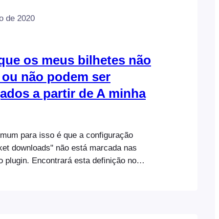
o de 2020
que os meus bilhetes não
 ou não podem ser
ados a partir de A minha
mum para isso é que a configuração
ket downloads" não está marcada nas
 plugin. Encontrará esta definição no
Tickets" nas definições do plugin
events.com/docs/topics/events/global-
ckets