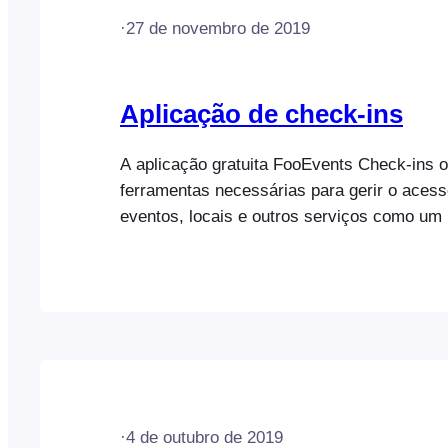
·
27 de novembro de 2019
Aplicação de check-ins
A aplicação gratuita FooEvents Check-ins o
ferramentas necessárias para gerir o aces
eventos, locais e outros serviços como um p
aplicação está disponível tanto para o iOS
Android. Atenção: não vendemos nem dispo
código-fonte das nossas aplicações móvei
a aplicação FooEvents Check-ins (iOS e An
·
4 de outubro de 2019