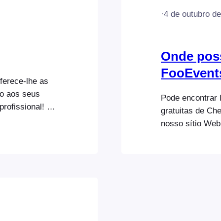
·
4 de outubro d
Onde poss
FooEvent
ferece-lhe as
so aos seus
Pode encontrar 
rofissional! A
gratuitas de Ch
 como para o
nosso sítio Web
nibilizamos o
s. Descarregue
droid). Visite…