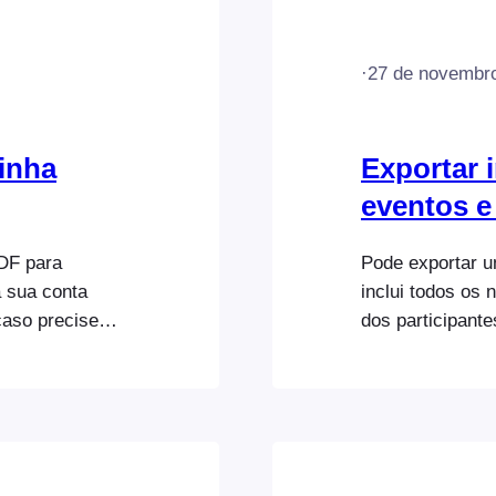
·
27 de novembr
inha
Exportar 
eventos e
DF para
Pode exportar u
a sua conta
inclui todos os
caso precise
dos participant
ção ou o número
reserva e detal
tura: Aqui estão
ficheiro CSV po
m PDF da sua
folha de cálcul
Sheets, onde os
analisados. Aqu