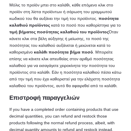
Μόλις το προϊόν μπει στο καλάθι, κάθε επόμενο κλικ στο
προϊόν στη λίστα προϊόντων ή σάρωση του γραμμωτού
κωδικού του θα αυξάνει την τιμή του προϊόντος.
ποσότητα
καλαθιού προϊόντος
κατά το ποσό που καθορίστηκε για το
τιμή βήματος ποσότητας καλαθιού του προϊόντος
Όταν
κάνετε κλικ στα βέλη αύξησης ή μείωσης, το ποσό της
ποσότητας του καλαθιού αυξάνεται ή μειώνεται κατά το
καθορισμένο
καλάθι ποσότητα βήμα ποσό
. Μπορείτε
επίσης να κάνετε κλικ απευθείας στον αριθμό ποσότητας
καλαθιού για να εισαγάγετε χειροκίνητα την ποσότητα του
προϊόντος στο καλάθι. Εάν η ποσότητα καλαθιού πέσει κάτω
από την τιμή που έχει καθοριστεί για την ελάχιστη ποσότητα
καλαθιού του προϊόντος, αυτό θα αφαιρεθεί από το καλάθι.
Επιστροφή παραγγελιών
If you have a completed order containing products that use
decimal quantities, you can refund and restock those
products following the normal refund process, albeit, with
decimal quantity amounts to refund and restock instead.