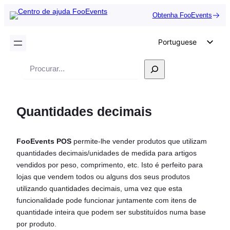
Obtenha FooEvents
Portuguese
English
Pesquisar
German
Dutch
Quantidades decimais
Spanish
Italian
FooEvents POS
permite-lhe vender produtos que utilizam
French
quantidades decimais/unidades de medida para artigos
Polish
vendidos por peso, comprimento, etc. Isto é perfeito para
lojas que vendem todos ou alguns dos seus produtos
Czech
utilizando quantidades decimais, uma vez que esta
Greek
funcionalidade pode funcionar juntamente com itens de
quantidade inteira que podem ser substituídos numa base
por produto.