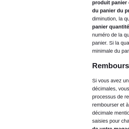
produit panier 
du panier du p
diminution, la q
panier quantit
numéro de la qua
panier. Si la qua
minimale du pani
Rembours
Si vous avez un
décimales, vous
processus de re
rembourser et à 
décimale mentio
saisies pour ch
de votre maga