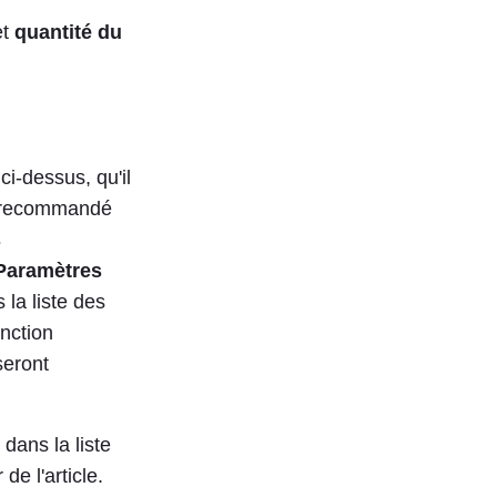
et
quantité du
i-dessus, qu'il
st recommandé
s
Paramètres
la liste des
onction
seront
 dans la liste
e l'article.