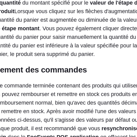
quantité
du montant spécifié pour le
valeur de l'étape 
roduit
Lorsque vous cliquez sur les flèches d'augmentati
uantité du panier est augmentée ou diminuée de la valeur
é étape montant
. Vous pouvez également cliquer directe
ntité du panier pour saisir manuellement la quantité du 
ntité du panier est inférieure à la valeur spécifiée pour l
er, le produit sera supprimé du panier.
ement des commandes
e commande terminée contenant des produits qui utilise
 pouvez rembourser et remettre en stock ces produits en
mboursement normal, bien qu'avec des quantités décim
remettre en stock. Après avoir modifié l'une des valeurs
nnées ci-dessus, qu'il s'agisse des valeurs par défaut o
aque produit, il est recommandé que vous
resynchronis
sin
dans le
FooEvents POS
application
en effaçant le