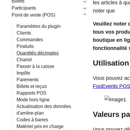
Billets
e
les articles à q
Participants
noter que
Point de vente (POS)
Veuillez noter
Paramètres du plugin
tous vos produ
Clients
Commandes
boutique en li
Produits
fonctionnalité 
Quantités décimales
Chariot
Utilisatio
Passer à la caisse
Impôts
Vous pouvez acti
Paiements
FooEvents PO
Billets et reçus
Rapports POS
Mode hors ligne
Actualisation des données
Valeurs pa
d'arrière-plan
Codes à barres
Matériel pris en charge
Vous pouvez déf