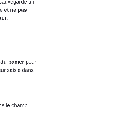
 sauvegardé un
de et
ne pas
aut
.
 du panier
pour
eur saisie dans
ans le champ