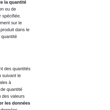
de la quantité
on ou de
 spécifiée.
ment sur le
produit dans le
a quantité
nt des quantités
 suivant le
ales à
 de quantité
u des valeurs
er les données
s données