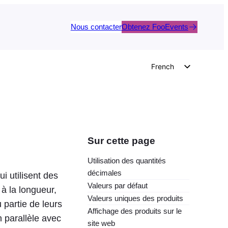
Nous contacter
Obtenez FooEvents
French
English
German
Dutch
Spanish
Sur cette page
Italian
Utilisation des quantités
Portuguese
décimales
 utilisent des
Polish
Valeurs par défaut
à la longueur,
Valeurs uniques des produits
Czech
 partie de leurs
Affichage des produits sur le
n parallèle avec
Greek
site web