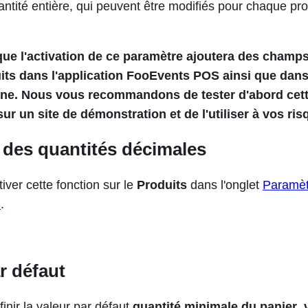
uantité entière, qui peuvent être modifiés pour chaque pro
 que l'activation de ce paramètre ajoutera des cham
its dans l'application FooEvents POS ainsi que dans
gne. Nous vous recommandons de tester d'abord cet
sur un site de démonstration et de l'utiliser à vos risq
n des quantités décimales
ver cette fonction sur le
Produits
dans l'onglet
Paramèt
S
.
r défaut
inir la valeur par défaut
quantité minimale du panier
,