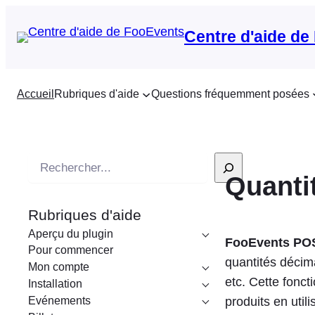
Centre d'aide de
Accueil
Rubriques d'aide
Questions fréquemment posées
R
Quanti
e
c
Rubriques d'aide
h
Aperçu du plugin
e
FooEvents PO
Pour commencer
r
quantités décima
Mon compte
c
etc. Cette fonct
Installation
h
Evénements
produits en util