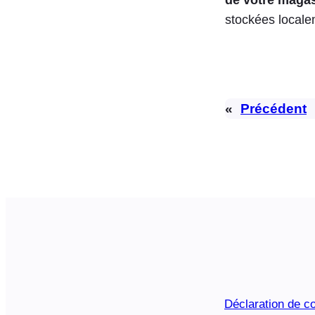
stockées local
«
Précédent
Déclaration de co