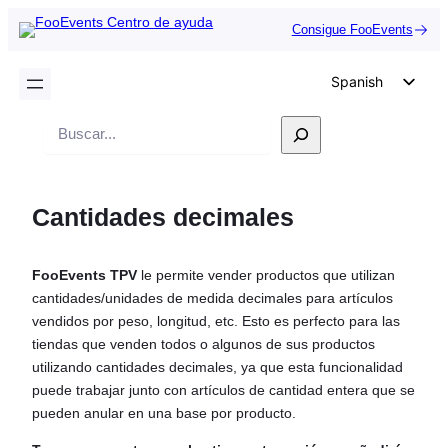
Consigue FooEvents
Spanish
English
Buscar
German
en
Dutch
Cantidades decimales
Italian
Portuguese
FooEvents TPV
le permite vender productos que utilizan
French
cantidades/unidades de medida decimales para artículos
Polish
vendidos por peso, longitud, etc. Esto es perfecto para las
tiendas que venden todos o algunos de sus productos
Czech
utilizando cantidades decimales, ya que esta funcionalidad
Greek
puede trabajar junto con artículos de cantidad entera que se
pueden anular en una base por producto.