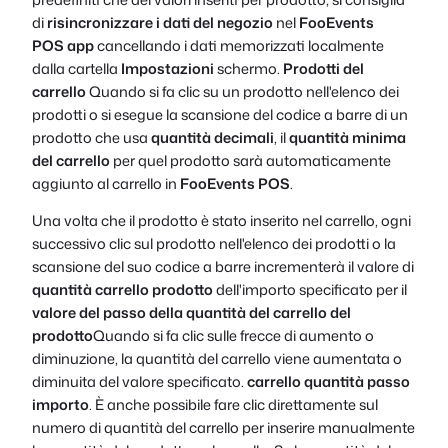
di
risincronizzare i dati del negozio
nel
FooEvents
POS
app
cancellando i dati memorizzati localmente
dalla cartella
Impostazioni
schermo.
Prodotti del
carrello
Quando si fa clic su un prodotto nell'elenco dei
prodotti o si esegue la scansione del codice a barre di un
prodotto che usa
quantità decimali
, il
quantità minima
del carrello
per quel prodotto sarà automaticamente
aggiunto al carrello in
FooEvents POS
.
Una volta che il prodotto è stato inserito nel carrello, ogni
successivo clic sul prodotto nell'elenco dei prodotti o la
scansione del suo codice a barre incrementerà il valore di
quantità carrello prodotto
dell'importo specificato per il
valore del passo della quantità del carrello del
prodotto
Quando si fa clic sulle frecce di aumento o
diminuzione, la quantità del carrello viene aumentata o
diminuita del valore specificato.
carrello quantità passo
importo
. È anche possibile fare clic direttamente sul
numero di quantità del carrello per inserire manualmente