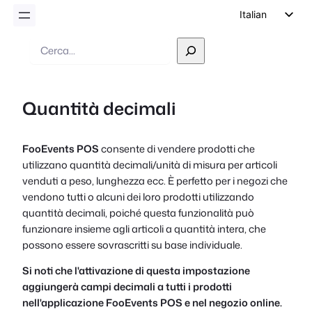
Italian
English
Ricerca
German
Dutch
Quantità decimali
Spanish
Portuguese
FooEvents POS
consente di vendere prodotti che
French
utilizzano quantità decimali/unità di misura per articoli
Polish
venduti a peso, lunghezza ecc. È perfetto per i negozi che
vendono tutti o alcuni dei loro prodotti utilizzando
Czech
quantità decimali, poiché questa funzionalità può
Greek
funzionare insieme agli articoli a quantità intera, che
possono essere sovrascritti su base individuale.
Si noti che l'attivazione di questa impostazione
aggiungerà campi decimali a tutti i prodotti
nell'applicazione FooEvents POS e nel negozio online.