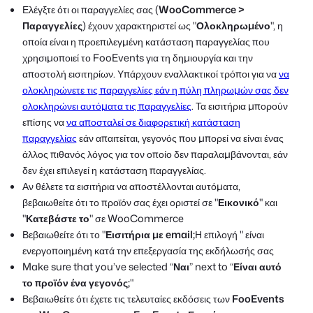
Ελέγξτε ότι οι παραγγελίες σας (
WooCommerce >
Παραγγελίες
) έχουν χαρακτηριστεί ως "
Ολοκληρωμένο
", η
οποία είναι η προεπιλεγμένη κατάσταση παραγγελίας που
χρησιμοποιεί το FooEvents για τη δημιουργία και την
αποστολή εισιτηρίων. Υπάρχουν εναλλακτικοί τρόποι για να
να
ολοκληρώνετε τις παραγγελίες εάν η πύλη πληρωμών σας δεν
ολοκληρώνει αυτόματα τις παραγγελίες
. Τα εισιτήρια μπορούν
επίσης να
να αποσταλεί σε διαφορετική κατάσταση
παραγγελίας
εάν απαιτείται, γεγονός που μπορεί να είναι ένας
άλλος πιθανός λόγος για τον οποίο δεν παραλαμβάνονται, εάν
δεν έχει επιλεγεί η κατάσταση παραγγελίας.
Αν θέλετε τα εισιτήρια να αποστέλλονται αυτόματα,
βεβαιωθείτε ότι το προϊόν σας έχει οριστεί σε "
Εικονικό
" και
"
Κατεβάστε το
" σε WooCommerce
Βεβαιωθείτε ότι το "
Εισιτήρια με email;
Η επιλογή " είναι
ενεργοποιημένη κατά την επεξεργασία της εκδήλωσής σας
Make sure that you’ve selected “
Ναι
” next to “
Είναι αυτό
το προϊόν ένα γεγονός;
"
Βεβαιωθείτε ότι έχετε τις τελευταίες εκδόσεις των
FooEvents