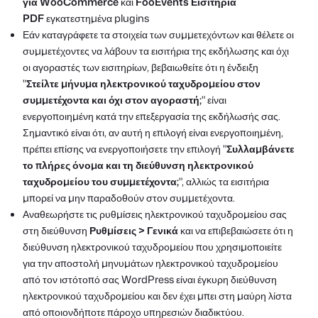
για WooCommerce
και
FooEvents Εισιτήρια
PDF
εγκατεστημένα plugins
Εάν καταγράφετε τα στοιχεία των συμμετεχόντων και θέλετε οι
συμμετέχοντες να λάβουν τα εισιτήρια της εκδήλωσης και όχι
οι αγοραστές των εισιτηρίων, βεβαιωθείτε ότι η ένδειξη
"
Στείλτε μήνυμα ηλεκτρονικού ταχυδρομείου στον
συμμετέχοντα και όχι στον αγοραστή;
" είναι
ενεργοποιημένη κατά την επεξεργασία της εκδήλωσής σας.
Σημαντικό είναι ότι, αν αυτή η επιλογή είναι ενεργοποιημένη,
πρέπει επίσης να ενεργοποιήσετε την επιλογή "
Συλλαμβάνετε
το πλήρες όνομα και τη διεύθυνση ηλεκτρονικού
ταχυδρομείου του συμμετέχοντα;
", αλλιώς τα εισιτήρια
μπορεί να μην παραδοθούν στον συμμετέχοντα.
Αναθεωρήστε τις ρυθμίσεις ηλεκτρονικού ταχυδρομείου σας
στη διεύθυνση
Ρυθμίσεις > Γενικά
και να επιβεβαιώσετε ότι η
διεύθυνση ηλεκτρονικού ταχυδρομείου που χρησιμοποιείτε
για την αποστολή μηνυμάτων ηλεκτρονικού ταχυδρομείου
από τον ιστότοπό σας WordPress είναι έγκυρη διεύθυνση
ηλεκτρονικού ταχυδρομείου και δεν έχει μπει στη μαύρη λίστα
από οποιονδήποτε πάροχο υπηρεσιών διαδικτύου.