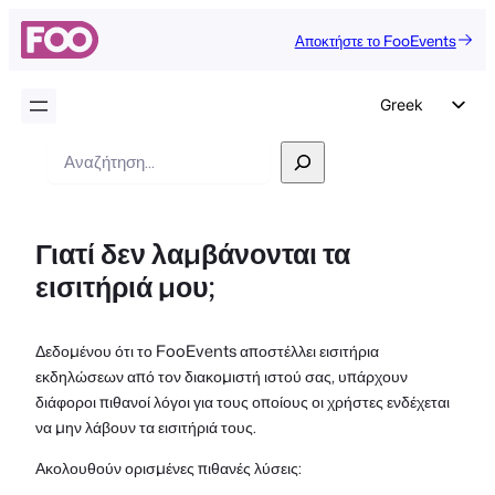
Αποκτήστε το FooEvents
Greek
English
Αναζήτηση
German
Dutch
Γιατί δεν λαμβάνονται τα
Spanish
εισιτήριά μου;
Italian
Portuguese
Δεδομένου ότι το FooEvents αποστέλλει εισιτήρια
French
εκδηλώσεων από τον διακομιστή ιστού σας, υπάρχουν
Polish
διάφοροι πιθανοί λόγοι για τους οποίους οι χρήστες ενδέχεται
να μην λάβουν τα εισιτήριά τους.
Czech
Ακολουθούν ορισμένες πιθανές λύσεις: