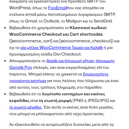
δοκιμάστε να εγκαταστήσετε ένα πρόσθετο SMTP του
WordPress, όπως το
FooEmail
που σας επιτρέπει να
στέλνετε email μέσω πιστοποιημένων λογαριασμών SMTP,
όπως το Gmail, το Outlook, το Mailgun και το SendGrid.
Βεβαιωθείτε ότι χρησιμοποιείτε το
Κλασσικοί κωδικοί
WooCommerce Checkout και Cart shortcodes
([woocommerce_cart] και [woocommerce_checkout]) και
όχι τα
νέα μπλοκ WooCommerce Ταμείο και Καλάθι
ή μια
προσαρμοσμένη σελίδα Divi Checkout.
Απενεργοποιήστε το
Apple και πληρωμή εξπρές πληρωμής
Google Pay
επιλογές, εάν είναι ενεργοποιημένες επί του
παρόντος. Μπορεί επίσης να χρειαστεί να
δημιουργήστε
χειροκίνητα εισιτήρια
για τους πελάτες που πλήρωσαν με έναν
από αυτούς τους τρόπους πληρωμής στο παρελθόν.
Βεβαιωθείτε ότι το
λογότυπο εισιτηρίων και εικόνες
κεφαλίδας
είναι
τη σωστή μορφή
(PNG ή JPEG/JPG) και
το σωστό μέγεθος
. Εάν αυτές οι εικόνες είναι πολύ μεγάλες,
τότε μπορεί να μπλοκαριστούν από τείχη προστασίας.
Αν εξακολουθείτε να αντιμετωπίζετε δυσκολίες μετά από τις