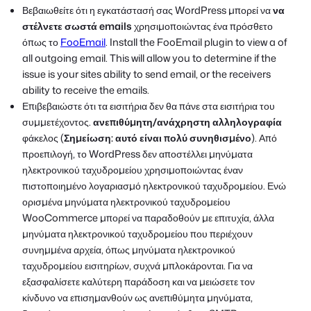
Βεβαιωθείτε ότι η εγκατάστασή σας WordPress μπορεί να
να
στέλνετε σωστά emails
χρησιμοποιώντας ένα πρόσθετο
όπως το
FooEmail
. Install the FooEmail plugin to view a of
all outgoing email. This will allow you to determine if the
issue is your sites ability to send email, or the receivers
ability to receive the emails.
Επιβεβαιώστε ότι τα εισιτήρια δεν θα πάνε στα εισιτήρια του
συμμετέχοντος.
ανεπιθύμητη/ανάχρηστη αλληλογραφία
φάκελος (
Σημείωση: αυτό είναι πολύ συνηθισμένο
). Από
προεπιλογή, το WordPress δεν αποστέλλει μηνύματα
ηλεκτρονικού ταχυδρομείου χρησιμοποιώντας έναν
πιστοποιημένο λογαριασμό ηλεκτρονικού ταχυδρομείου. Ενώ
ορισμένα μηνύματα ηλεκτρονικού ταχυδρομείου
WooCommerce μπορεί να παραδοθούν με επιτυχία, άλλα
μηνύματα ηλεκτρονικού ταχυδρομείου που περιέχουν
συνημμένα αρχεία, όπως μηνύματα ηλεκτρονικού
ταχυδρομείου εισιτηρίων, συχνά μπλοκάρονται. Για να
εξασφαλίσετε καλύτερη παράδοση και να μειώσετε τον
κίνδυνο να επισημανθούν ως ανεπιθύμητα μηνύματα,