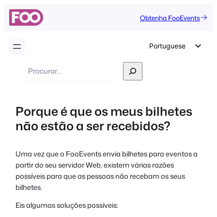
Obtenha FooEvents
Portuguese
English
Pesquisar
German
Dutch
Porque é que os meus bilhetes
Spanish
não estão a ser recebidos?
Italian
French
Uma vez que o FooEvents envia bilhetes para eventos a
Polish
partir do seu servidor Web, existem várias razões
Czech
possíveis para que as pessoas não recebam os seus
bilhetes.
Greek
Eis algumas soluções possíveis: