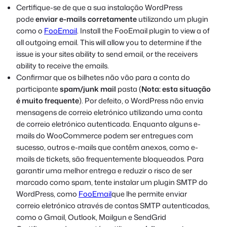
Certifique-se de que a sua instalação WordPress
pode
enviar e-mails corretamente
utilizando um plugin
como o
FooEmail
. Install the FooEmail plugin to view a of
all outgoing email. This will allow you to determine if the
issue is your sites ability to send email, or the receivers
ability to receive the emails.
Confirmar que os bilhetes não vão para a conta do
participante
spam/junk mail
pasta (
Nota: esta situação
é muito frequente
). Por defeito, o WordPress não envia
mensagens de correio eletrónico utilizando uma conta
de correio eletrónico autenticada. Enquanto alguns e-
mails do WooCommerce podem ser entregues com
sucesso, outros e-mails que contêm anexos, como e-
mails de tickets, são frequentemente bloqueados. Para
garantir uma melhor entrega e reduzir o risco de ser
marcado como spam, tente instalar um plugin SMTP do
WordPress, como
FooEmail
que lhe permite enviar
correio eletrónico através de contas SMTP autenticadas,
como o Gmail, Outlook, Mailgun e SendGrid