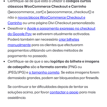
Certifique-se de que está a utilizar o
códigos curtos
clássicos WooCommerce Checkout e Carrinho
([woocommerce_cart] e [woocommerce_checkout]) e
não o
novos blocos WooCommerce Checkout e
Carrinho
ou uma página Divi Checkout personalizada.
Desativar o
Apple e pagamento expresso no checkout
do Google Pay
se estiverem atualmente activadas.
Poderá também ser necessário
criar bilhetes
manualmente
para os clientes que efectuaram
pagamentos utilizando um destes métodos de
pagamento no passado.
Certifique-se de que o seu
logótipo do bilhete e imagens
de cabeçalho
são
o formato correto
(PNG ou
JPEG/JPG) e
o tamanho correto
. Se estas imagens forem
demasiado grandes, podem ser bloqueadas por firewalls.
Se continuar a ter dificuldades depois de tentar as
soluções acima, por favor
contactar o apoio
para mais
assistência.