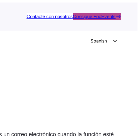
Contacte con nosotros
Consigue FooEvents
Spanish
English
German
Dutch
Italian
Portuguese
French
Polish
Czech
Greek
s un correo electrónico cuando la función esté