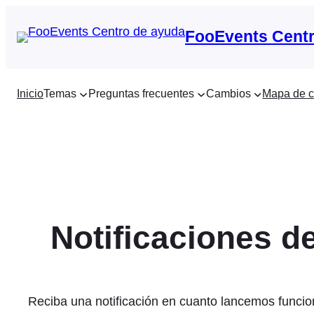
Saltar
al
FooEvents Centr
contenido
Inicio
Temas
Preguntas frecuentes
Cambios
Mapa de c
Notificaciones d
Reciba una notificación en cuanto lancemos funcion