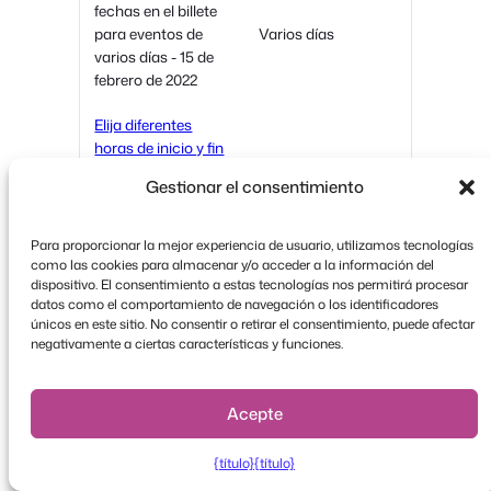
fechas en el billete
para eventos de
Varios días
varios días - 15 de
febrero de 2022
Elija diferentes
horas de inicio y fin
para cada día de
Varios días
Gestionar el consentimiento
los eventos de
varios días - 15 de
febrero de 2022
Para proporcionar la mejor experiencia de usuario, utilizamos tecnologías
como las cookies para almacenar y/o acceder a la información del
Enviar tickets a
dispositivo. El consentimiento a estas tecnologías nos permitirá procesar
datos como el comportamiento de navegación o los identificadores
direcciones de
únicos en este sitio. No consentir o retirar el consentimiento, puede afectar
correo electrónico
negativamente a ciertas características y funciones.
personalizadas en
FooEvents
lugar de sólo al
administrador del
Acepte
sitio
{título}
{título}
Mostrar la fecha y
la franja horaria de