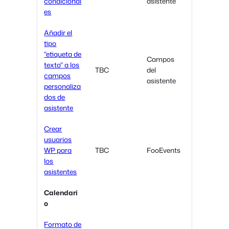
condicional
asistente
es
Añadir el
tipo
"etiqueta de
Campos
texto" a los
TBC
del
campos
asistente
personaliza
dos de
asistente
Crear
usuarios
WP para
TBC
FooEvents
los
asistentes
Calendari
o
Formato de