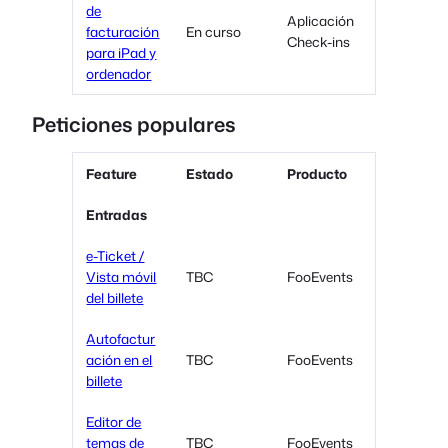
de
Aplicación
facturación
En curso
Check-ins
para iPad y
ordenador
Peticiones populares
Feature
Estado
Producto
Entradas
e-Ticket /
Vista móvil
TBC
FooEvents
del billete
Autofactur
ación en el
TBC
FooEvents
billete
Editor de
temas de
TBC
FooEvents