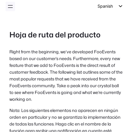
Spanish
English
German
Hoja de ruta del producto
Dutch
Italian
Right from the beginning, we’ve developed FooEvents
Portuguese
based on our customer’s needs. Furthermore, every new
French
feature that we add to FooEvents is the direct result of
customer feedback. The following list outlines some of the
Polish
most popular requests that we have received from the
Czech
FooEvents community. Take a peak into our crystal ball
to see where FooEvents is going and what we’re currently
Greek
working on.
Nota: Los siguientes elementos no aparecen en ningún
orden en particular y no se garantiza la implementación
de todas las funciones. Haga clic en el nombre de la
función para recibir una notificación en cuanto esté