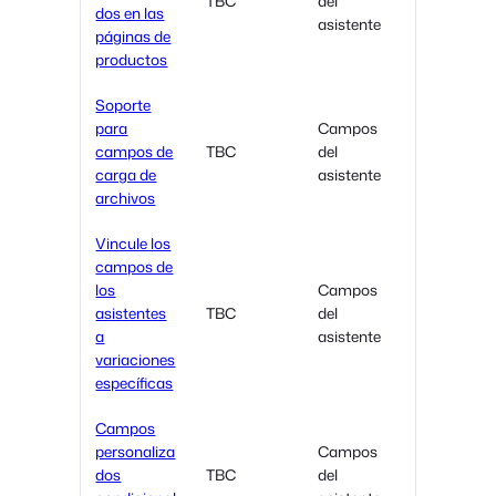
TBC
del
dos en las
asistente
páginas de
productos
Soporte
para
Campos
campos de
TBC
del
carga de
asistente
archivos
Vincule los
campos de
los
Campos
asistentes
TBC
del
a
asistente
variaciones
específicas
Campos
personaliza
Campos
dos
TBC
del