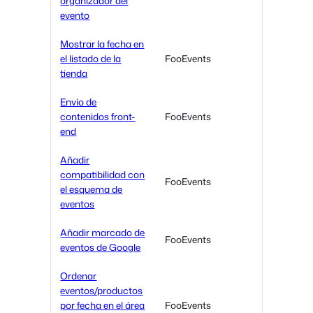
organizador del
evento
Mostrar la fecha en
el listado de la
FooEvents
tienda
Envío de
contenidos front-
FooEvents
end
Añadir
compatibilidad con
FooEvents
el esquema de
eventos
Añadir marcado de
FooEvents
eventos de Google
Ordenar
eventos/productos
por fecha en el área
FooEvents