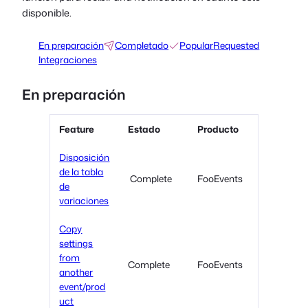
disponible.
En preparación
Completado
Popular
Requested
Integraciones
En preparación
Feature
Estado
Producto
Disposición
de la tabla
Complete
FooEvents
de
variaciones
Copy
settings
from
Complete
FooEvents
another
event/prod
uct