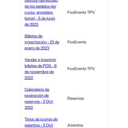
Gestión del estado
de los pedidos (en
curso, enviados,
FooEvents TPV
listos) - 5 de junio
de 2023
Billetes de
importación - 23 de
FooEvents
enero de 2023
Vender e imprimir
billetes de POS - 8
FooEvents TPV
de noviembre de
2022
Calendario de
expiración de
Reservas
reservas - 3 Oct
2022
Tipos de iconos de
asientos - 3 Oct
Asientos