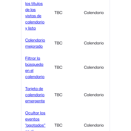
los títulos
de las
TBC
Calendario
vistas de
calendario
y lista
Calendario
TBC
Calendario
mejorado
Filtrar la
búsqueda
TBC
Calendario
en el
calendario
Tarjeta de
calendario
TBC
Calendario
emergente
Ocultar los
eventos
"agotados"
TBC
Calendario