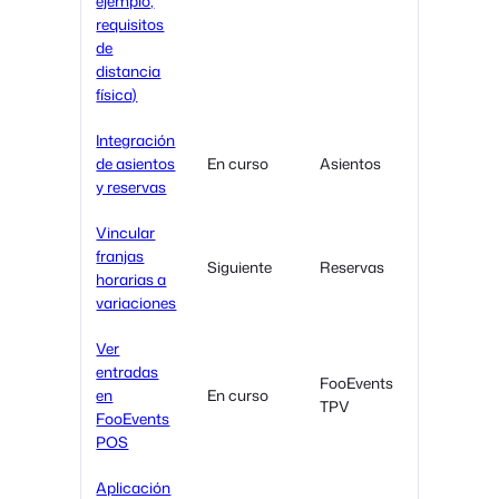
ejemplo,
requisitos
de
distancia
física)
Integración
de asientos
En curso
Asientos
y reservas
Vincular
franjas
Siguiente
Reservas
horarias a
variaciones
Ver
entradas
FooEvents
en
En curso
TPV
FooEvents
POS
Aplicación