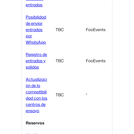
entradas
Posibilidad
de enviar
entradas
TBC
FooEvents
por
WhatsApp
Registro de
entradas y
TBC
FooEvents
salidas
Actualizaci
ón de la
compatibili
TBC
*
dad con los
centros de
ensayo
Reservas