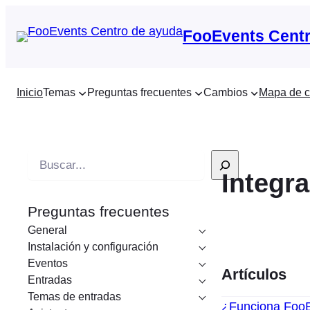
FooEvents Centr
Inicio
Temas
Preguntas frecuentes
Cambios
Mapa de c
B
Integr
u
s
Preguntas frecuentes
c
General
a
Instalación y configuración
r
Eventos
Artículos
e
Entradas
n
Temas de entradas
¿Funciona FooE