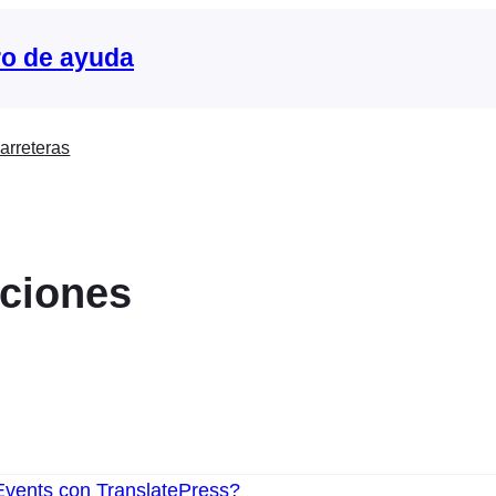
o de ayuda
arreteras
aciones
vents con TranslatePress?