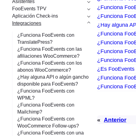
Asistentes
¿Funciona FooE
FooEvents TPV
¿Funciona Foo
Aplicación Check-ins
Integraciones
¿Hay alguna AP
¿Funciona Foo
¿Funciona FooEvents con
TranslatePress?
¿Funciona FooE
¿Funciona FooEvents con las
¿Funciona Foo
afiliaciones WooCommerce?
¿Funciona Foo
¿Funciona FooEvents con los
¿Es FooEvents 
abonos WooCommerce?
¿Hay alguna API o algún gancho
¿Funciona Foo
disponible para FooEvents?
¿Funciona Foo
¿Funciona FooEvents con
WPML?
¿Funciona FooEvents con
Mailchimp?
¿Funciona FooEvents con
«
Anterior
WooCommerce Follow-ups?
¿Funciona FooEvents con una