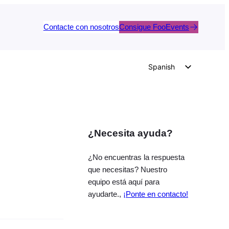
Contacte con nosotros
Consigue FooEvents
Spanish
English
German
Dutch
¿Necesita ayuda?
Italian
Portuguese
¿No encuentras la respuesta
French
que necesitas? Nuestro
equipo está aquí para
Polish
ayudarte.,
¡Ponte en contacto!
Czech
Greek