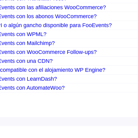
vents con las afiliaciones WooCommerce?
Events con los abonos WooCommerce?
I o algún gancho disponible para FooEvents?
Events con WPML?
vents con Mailchimp?
Events con WooCommerce Follow-ups?
Events con una CDN?
compatible con el alojamiento WP Engine?
Events con LearnDash?
Events con AutomateWoo?