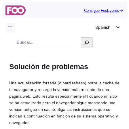
Consigue FooEvents
Spanish
English
Buscar
German
en
Dutch
Solución de problemas
Italian
Portuguese
Una actualización forzada (o hard refresh) borra la caché de
French
tu navegador y recarga la versión más reciente de una
Polish
página web. Esto resulta especialmente útil cuando un sitio
se ha actualizado pero el navegador sigue mostrando una
Czech
versión antigua en caché. Siga las instrucciones que se
Greek
indican a continuación en función de su sistema operativo y
navegador.