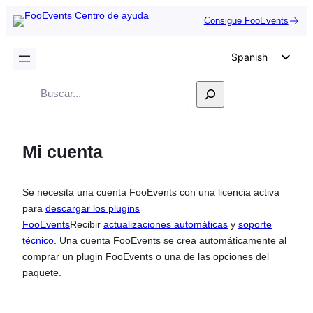
Consigue FooEvents
Spanish
English
Buscar
German
en
Dutch
Mi cuenta
Italian
Portuguese
Se necesita una cuenta FooEvents con una licencia activa
French
para
descargar los plugins
Polish
FooEvents
Recibir
actualizaciones automáticas
y
soporte
técnico
. Una cuenta FooEvents se crea automáticamente al
Czech
comprar un plugin FooEvents o una de las opciones del
Greek
paquete.