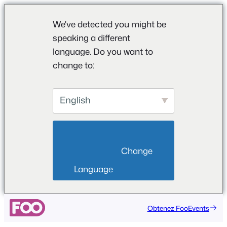
We've detected you might be
speaking a different
language. Do you want to
change to:
English
                        Change 
Language                    
Aller
Obtenez FooEvents
au
contenu