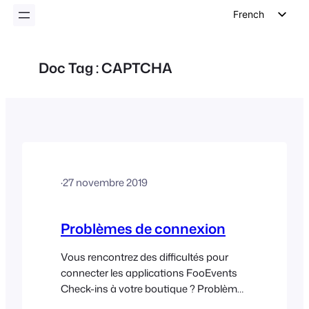
French
English
German
Doc Tag :
CAPTCHA
Dutch
Spanish
Italian
Portuguese
Polish
·
27 novembre 2019
Czech
Greek
Problèmes de connexion
Vous rencontrez des difficultés pour
connecter les applications FooEvents
Check-ins à votre boutique ? Problèmes
courants : 1. L'URL a-t-elle été saisie