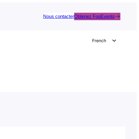
Nous contacter
Obtenez FooEvents
French
English
German
Dutch
Spanish
Italian
Portuguese
Polish
Czech
Greek