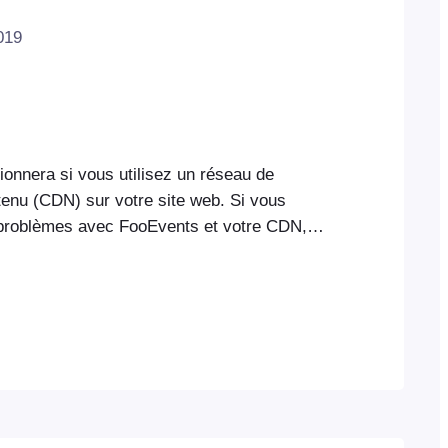
019
onnera si vous utilisez un réseau de
tenu (CDN) sur votre site web. Si vous
problèmes avec FooEvents et votre CDN,
 le dossier "Uploads" exclut le dossier
 pouvez également copier certains
ue les thèmes de billets, manuellement via