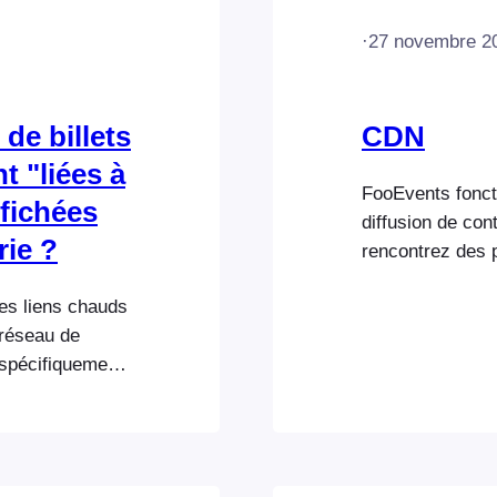
·
27 novembre 2
de billets
CDN
t "liées à
FooEvents foncti
ffichées
diffusion de con
rie ?
rencontrez des 
assurez-vous que
les liens chauds
FooEvents. Vous
 réseau de
fichiers, tels q
spécifiquement
SSH ou FTP.
 Plesk (cliquez
 contacter votre
 CDN pour plus
e et avez