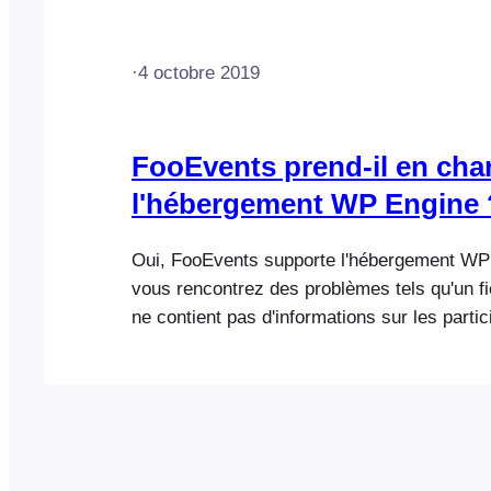
besoin [...]
·
4 octobre 2019
FooEvents prend-il en cha
l'hébergement WP Engine 
Oui, FooEvents supporte l'hébergement WP 
vous rencontrez des problèmes tels qu'un f
ne contient pas d'informations sur les parti
l'impossibilité d'afficher les billets d'un év
spécifique dans l'application Check-ins de 
ajoutez le code suivant à votre fichier wp-co
define('WPE_GOVERNOR', false ) ;