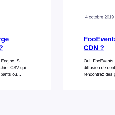
·
4 octobre 2019
rge
FooEvents
?
CDN ?
Engine. Si
Oui, FooEvents f
ichier CSV qui
diffusion de con
cipants ou
rencontrez des 
énement
"Uploads" exclu
FooEvents,
également copier
nfig.php :
billets, manuel