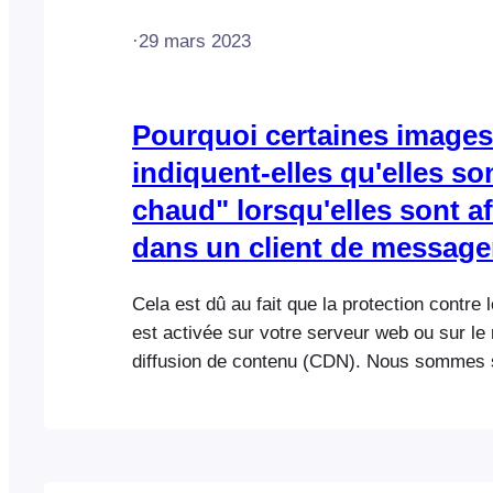
·
29 mars 2023
Pourquoi certaines images 
indiquent-elles qu'elles son
chaud" lorsqu'elles sont a
dans un client de message
Cela est dû au fait que la protection contre 
est activée sur votre serveur web ou sur le
diffusion de contenu (CDN). Nous sommes 
conscients de ce problème sur les serveurs
ici) et Cloudflare CDN (cliquez ici). Veuillez
hébergeur ou votre fournisseur de services
d'assistance si vous rencontrez ce problèm