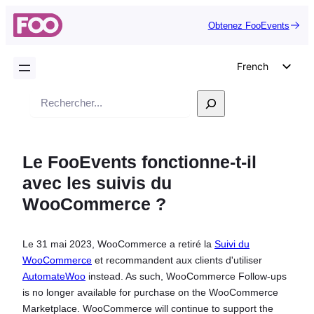
Obtenez FooEvents
French
English
Recherche
German
Dutch
Le FooEvents fonctionne-t-il
Spanish
avec les suivis du
Italian
WooCommerce ?
Portuguese
Polish
Le 31 mai 2023, WooCommerce a retiré la
Suivi du
Czech
WooCommerce
et recommandent aux clients d'utiliser
Greek
AutomateWoo
instead. As such, WooCommerce Follow-ups
is no longer available for purchase on the WooCommerce
Marketplace. WooCommerce will continue to support the