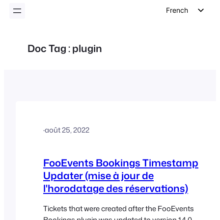
French
English
German
Doc Tag :
plugin
Dutch
Spanish
Italian
Portuguese
Polish
·
août 25, 2022
Czech
Greek
FooEvents Bookings Timestamp
Updater (mise à jour de
l'horodatage des réservations)
Tickets that were created after the FooEvents
Bookings plugin was updated to version 1.4.0