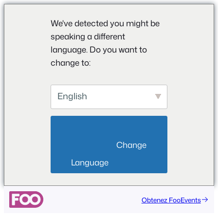
We've detected you might be
speaking a different
language. Do you want to
change to:
English
                        Change 
Language                    
Aller
Obtenez FooEvents
au
contenu