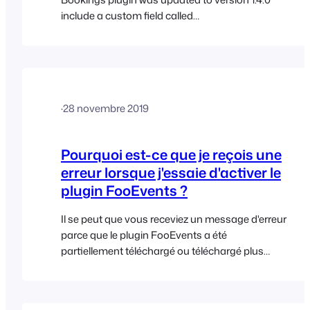
include a custom field called
‘WooCommerceEventsBookingDateTimestamp‘.
Only tickets that include this custom field can be
filtered down to a date level using the FooEvents
Bookings management screen (Go to
FooEvents > Bookings). In order to filter past
·
28 novembre 2019
tickets by booking date,…
Pourquoi est-ce que je reçois une
erreur lorsque j'essaie d'activer le
plugin FooEvents ?
Il se peut que vous receviez un message d'erreur
parce que le plugin FooEvents a été
partiellement téléchargé ou téléchargé plus
d'une fois sur votre serveur, ce qui cause un
problème de nom de dossier ou de permissions.
Accédez à "Plugins" dans votre zone