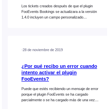
Los tickets creados después de que el plugin
FooEvents Bookings se actualizara a la versión
1.4.0 incluyen un campo personalizado
denominado
‘WooCommerceEventsBookingDateTimestamp‘.
Solo los tickets que incluyen este campo
personalizado se pueden filtrar por fecha
utilizando la pantalla de gestión de FooEvents
·
28 de noviembre de 2019
Bookings (ve a FooEvents > Bookings). Para
filtrar tickets anteriores por fecha de reserva,…
¿Por qué recibo un error cuando
intento activar el plugin
FooEvents?
Puede que estés recibiendo un mensaje de error
porque el plugin FooEvents se ha cargado
parcialmente o se ha cargado más de una vez
en tu servidor, lo que está causando un