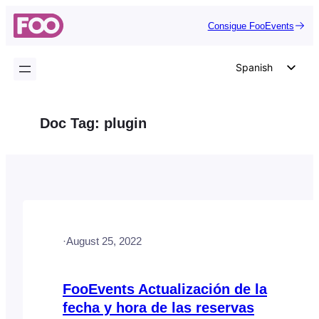
Saltar
Consigue FooEvents
al
contenido
Spanish
English
German
Doc Tag:
plugin
Dutch
Italian
Portuguese
French
Polish
·
August 25, 2022
Czech
Greek
FooEvents Actualización de la
fecha y hora de las reservas