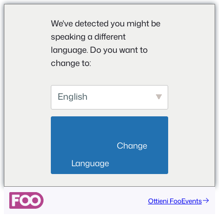
We've detected you might be
speaking a different
language. Do you want to
change to:
English
                        Change 
Language                    
Vai
Ottieni FooEvents
al
contenuto