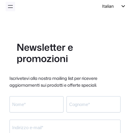
Italian
English
German
Dutch
Newsletter e
Spanish
promozioni
Portuguese
French
Polish
Iscrivetevi alla nostra mailing list per ricevere
aggiornamenti sui prodotti e offerte speciali.
Czech
Greek