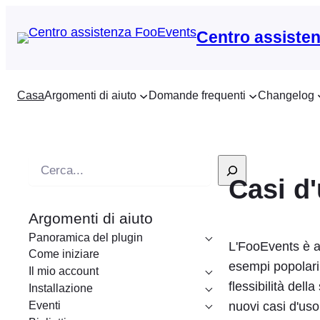
Centro assiste
Casa
Argomenti di aiuto
Domande frequenti
Changelog
R
Casi d
i
c
Argomenti di aiuto
e
Panoramica del plugin
r
L'FooEvents è ad
Come iniziare
c
esempi popolari 
Il mio account
a
flessibilità de
Installazione
Eventi
nuovi casi d'uso