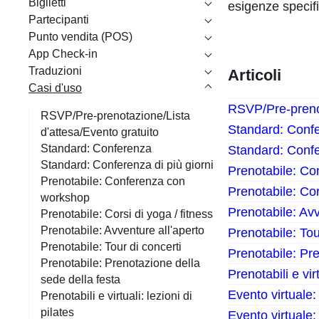
Biglietti
esigenze specifi
Partecipanti
Punto vendita (POS)
App Check-in
Traduzioni
Articoli
Casi d'uso
RSVP/Pre-prenot
RSVP/Pre-prenotazione/Lista
Standard: Conf
d'attesa/Evento gratuito
Standard: Conferenza
Standard: Confe
Standard: Conferenza di più giorni
Prenotabile: C
Prenotabile: Conferenza con
Prenotabile: Cor
workshop
Prenotabile: Avv
Prenotabile: Corsi di yoga / fitness
Prenotabile: Avventure all'aperto
Prenotabile: Tou
Prenotabile: Tour di concerti
Prenotabile: Pre
Prenotabile: Prenotazione della
Prenotabili e virt
sede della festa
Evento virtuale:
Prenotabili e virtuali: lezioni di
pilates
Evento virtuale: