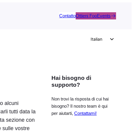
Contatto
Ottieni FooEvents
Italian
English
German
Dutch
Hai bisogno di
Spanish
supporto?
Portuguese
French
Non trovi la risposta di cui hai
o alcuni
bisogno? Il nostro team è qui
Polish
li tutti data la
per aiutarti,
Contattami!
Czech
sta sezione con
sulle vostre
Greek