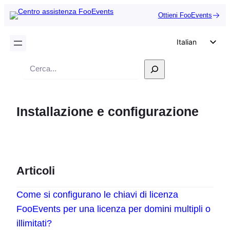
Ottieni FooEvents
Italian
English
Ricerca
German
Dutch
Installazione e configurazione
Spanish
Portuguese
French
Polish
Articoli
Czech
Come si configurano le chiavi di licenza
Greek
FooEvents per una licenza per domini multipli o
illimitati?