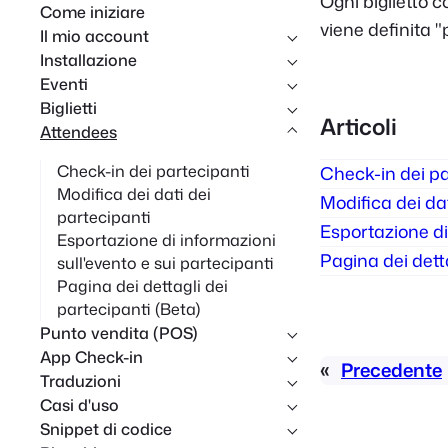
Ogni biglietto 
Come iniziare
c
viene definita "
Il mio account
a
Installazione
Eventi
Biglietti
Articoli
Attendees
Check-in dei partecipanti
Check-in dei pa
Modifica dei dati dei
Modifica dei da
partecipanti
Esportazione di
Esportazione di informazioni
Pagina dei detta
sull'evento e sui partecipanti
Pagina dei dettagli dei
partecipanti (Beta)
Punto vendita (POS)
App Check-in
«
Precedente
Traduzioni
Casi d'uso
Snippet di codice