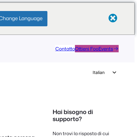
Change Language
Contatto
Ottieni FooEvents
Italian
English
German
Dutch
Hai bisogno di
Spanish
supporto?
Portuguese
Non trovi la risposta di cui
French