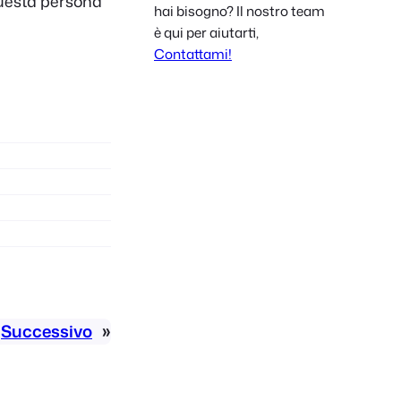
 Questa persona
hai bisogno? Il nostro team
Polish
è qui per aiutarti,
Czech
Contattami!
Greek
Successivo
»