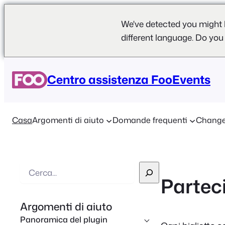
We've detected you might 
different language. Do you
Centro assistenza FooEvents
Casa
Argomenti di aiuto
Domande frequenti
Change
R
Partec
i
c
Argomenti di aiuto
e
Panoramica del plugin
r