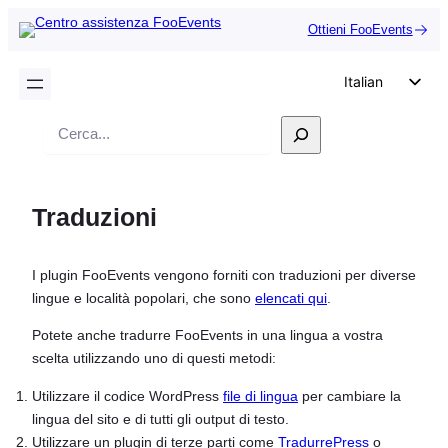
Ottieni FooEvents
Italian
English
Ricerca
German
Dutch
Traduzioni
Spanish
Portuguese
I plugin FooEvents vengono forniti con traduzioni per diverse
French
lingue e località popolari, che sono
elencati qui
.
Polish
Potete anche tradurre FooEvents in una lingua a vostra
Czech
scelta utilizzando uno di questi metodi:
Greek
Utilizzare il codice WordPress
file di lingua
per cambiare la
lingua del sito e di tutti gli output di testo.
Utilizzare un plugin di terze parti come
TradurrePress
o