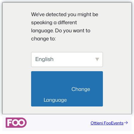
We've detected you might be
speaking a different
language. Do you want to
change to:
English
                        Change 
Language                    
Vai
Ottieni FooEvents
al
contenuto