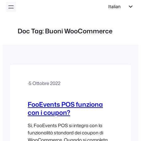
Italian
English
German
Doc Tag:
Buoni WooCommerce
Dutch
Spanish
Portuguese
French
Polish
·
5 Ottobre 2022
Czech
Greek
FooEvents POS funziona
con i coupon?
Sì, FooEvents POS si integra con la
funzionalità standard dei coupon di
WooCommerce. Quando si completa