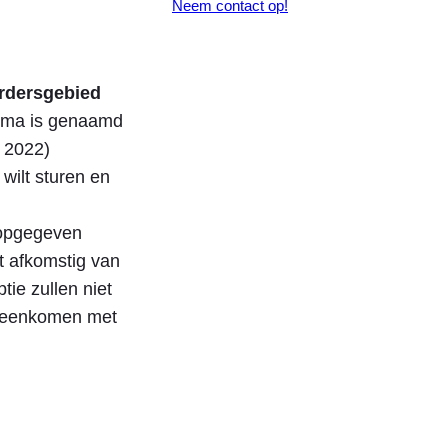
Neem contact op!
rdersgebied
thema is genaamd
v 2022)
wilt sturen en
 opgegeven
t afkomstig van
ie zullen niet
ereenkomen met