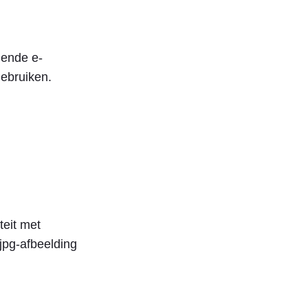
lende e-
gebruiken.
teit met
jpg-afbeelding