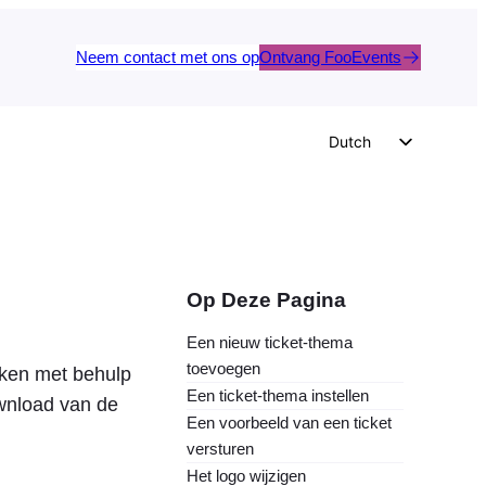
Neem contact met ons op
Ontvang FooEvents
Dutch
English
German
Spanish
Italian
Op Deze Pagina
Portuguese
Een nieuw ticket-thema
French
toevoegen
jken met behulp
Polish
Een ticket-thema instellen
wnload van de
Een voorbeeld van een ticket
Czech
versturen
Greek
Het logo wijzigen