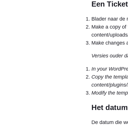
Een Ticke
Blader naar de
Make a copy of 
content/uploa
Make changes as
Versies ouder d
In your WordPre
Copy the templat
content/plugins/
Modify the templ
Het datum
De datum die wo