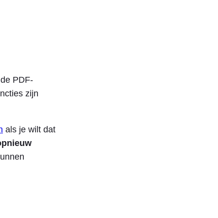
r de PDF-
ncties zijn
n
als je wilt dat
opnieuw
kunnen