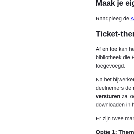
Maak je e
Raadpleeg de
A
Ticket-the
Af en toe kan he
bibliotheek die 
toegevoegd.
Na het bijwerke
deelnemers de m
versturen
zal 
downloaden in he
Er zijn twee man
Optie 1: Them