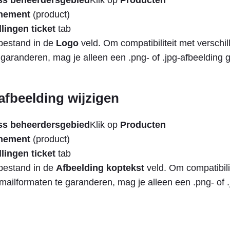
s beheerdersgebied
Klik op
Producten
nement
(product)
llingen ticket
tab
bestand in de
Logo
veld. Om compatibiliteit met verschil
 garanderen, mag je alleen een .png- of .jpg-afbeelding 
afbeelding wijzigen
s beheerdersgebied
Klik op
Producten
nement
(product)
llingen ticket
tab
bestand in de
Afbeelding koptekst
veld. Om compatibili
mailformaten te garanderen, mag je alleen een .png- of .