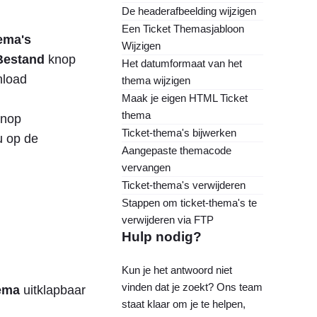
De headerafbeelding wijzigen
Een Ticket Themasjabloon
ema's
Wijzigen
Bestand
knop
Het datumformaat van het
nload
thema wijzigen
Maak je eigen HTML Ticket
thema
 knop
Ticket-thema's bijwerken
u op de
Aangepaste themacode
vervangen
Ticket-thema's verwijderen
Stappen om ticket-thema's te
verwijderen via FTP
Hulp nodig?
Kun je het antwoord niet
vinden dat je zoekt? Ons team
ema
uitklapbaar
staat klaar om je te helpen,