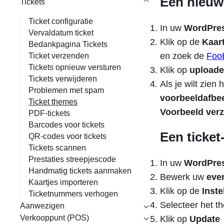
Een nieuw
Tickets
Ticket configuratie
In uw
WordPres
Vervaldatum ticket
Klik op de
Kaar
Bedankpagina Tickets
en zoek de
Foo
Ticket verzenden
Tickets opnieuw versturen
Klik op
upload
Tickets verwijderen
Als je wilt zien 
Problemen met spam
voorbeeldafbe
Ticket themes
Voorbeeld ver
PDF-tickets
Barcodes voor tickets
Een ticket
QR-codes voor tickets
Tickets scannen
Prestaties streepjescode
In uw
WordPres
Handmatig tickets aanmaken
Bewerk uw
eve
Kaartjes importeren
Klik op de
Inste
Ticketnummers verhogen
Selecteer het t
Aanwezigen
Verkooppunt (POS)
Klik op
Update