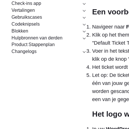
Check-ins app
Een voorbe
Vertalingen
Gebruikscases
Codeknipsels
Navigeer naar
Blokken
Klik op het the
Hulpbronnen van derden
"Default Ticket
Product Stappenplan
Voer in het teks
Changelogs
klik op de knop 
Het ticket word
Let op: De ticke
één van jouw ge
worden gescand
een van je gege
Het logo w