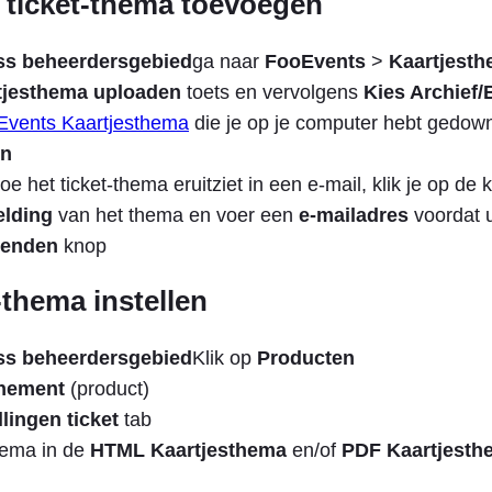
 ticket-thema toevoegen
s beheerdersgebied
ga naar
FooEvents
>
Kaartjesth
tjesthema uploaden
toets en vervolgens
Kies Archief/
Events Kaartjesthema
die je op je computer hebt gedow
en
hoe het ticket-thema eruitziet in een e-mail, klik je op de
elding
van het thema en voer een
e-mailadres
voordat 
zenden
knop
-thema instellen
s beheerdersgebied
Klik op
Producten
nement
(product)
llingen ticket
tab
hema in de
HTML Kaartjesthema
en/of
PDF Kaartjesth