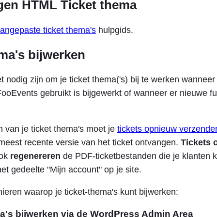
igen HTML Ticket thema
angepaste ticket thema's
hulpgids.
ma's bijwerken
t nodig zijn om je ticket thema('s) bij te werken wannee
FooEvents gebruikt is bijgewerkt of wanneer er nieuwe fu
n van je ticket thema's moet je
tickets opnieuw verzende
eest recente versie van het ticket ontvangen.
Tickets 
ook
regenereren
de PDF-ticketbestanden die je klanten 
t gedeelte "Mijn account" op je site.
ieren waarop je ticket-thema's kunt bijwerken:
a's bijwerken via de WordPress Admin Area