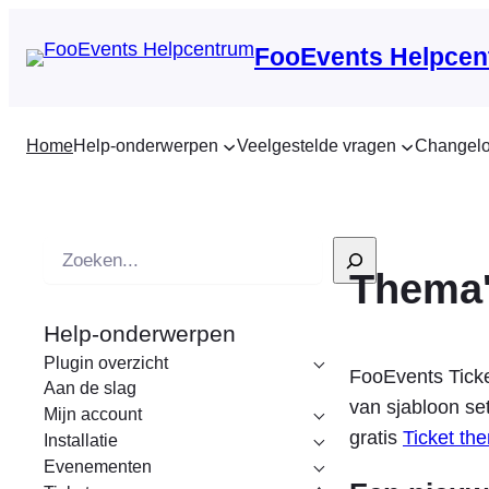
FooEvents Helpcen
Home
Help-onderwerpen
Veelgestelde vragen
Changel
Z
Thema'
o
e
Help-onderwerpen
k
Plugin overzicht
o
FooEvents Ticke
Aan de slag
p
van sjabloon s
Mijn account
gratis
Ticket the
Installatie
Evenementen