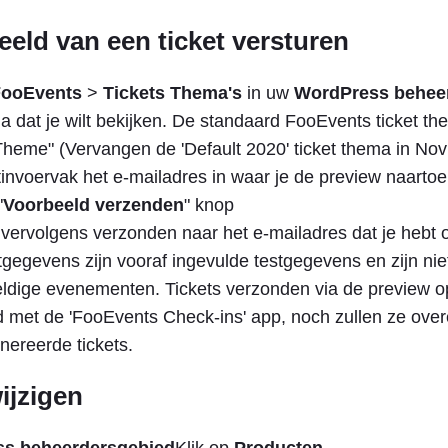
eld van een ticket versturen
FooEvents
>
Tickets Thema's
in uw
WordPress behee
ma dat je wilt bekijken. De standaard FooEvents ticket 
 Theme" (Vervangen de 'Default 2020' ticket thema in No
tinvoervak het e-mailadres in waar je de preview naartoe 
"
Voorbeeld verzenden
" knop
t vervolgens verzonden naar het e-mailadres dat je hebt
tgegevens zijn vooraf ingevulde testgegevens en zijn nie
ldige evenementen. Tickets verzonden via de preview opt
 met de 'FooEvents Check-ins' app, noch zullen ze ov
nereerde tickets.
ijzigen