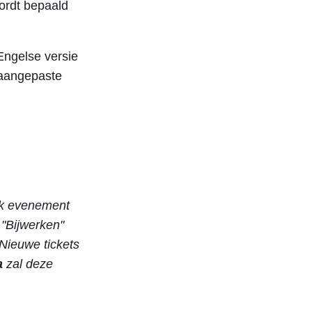
ordt bepaald
Engelse versie
 aangepaste
elk evenement
"Bijwerken"
 Nieuwe tickets
a
zal deze