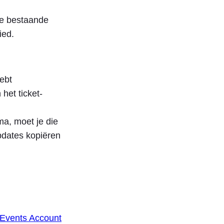
te bestaande
ied.
ebt
het ticket-
ma, moet je die
pdates kopiëren
Events Account