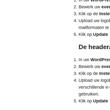
In uw
WordPres
Bewerk uw
eve
Klik op de
Inste
Upload uw logo
mailformaten te
Klik op
Update
De header
In uw
WordPres
Bewerk uw
eve
Klik op de
Inste
Upload uw logo
verschillende e-
gebruiken.
Klik op
Update