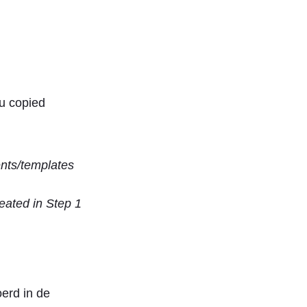
ou copied
ents/templates
reated in Step 1
erd in de