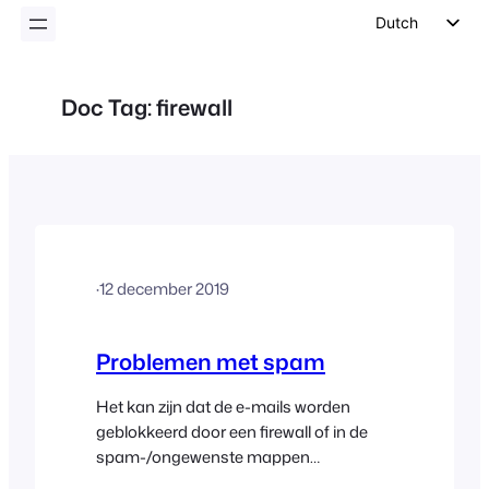
inhoud
Dutch
English
German
Doc Tag:
firewall
Spanish
Italian
Portuguese
French
Polish
·
12 december 2019
Czech
Greek
Problemen met spam
Het kan zijn dat de e-mails worden
geblokkeerd door een firewall of in de
spam-/ongewenste mappen
terechtkomen. Hier zijn enkele tips die u