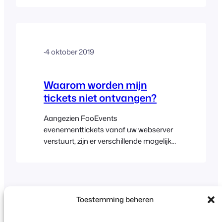
kunnen helpen de oorzaak van het
probleem te achterhalen: Hier zijn enkele
dingen die u kunt doen:
·
4 oktober 2019
Waarom worden mijn
tickets niet ontvangen?
Aangezien FooEvents
evenementtickets vanaf uw webserver
verstuurt, zijn er verschillende mogelijke
redenen waarom mensen hun tickets
mogelijk niet ontvangen. Hier zijn enkele
mogelijke oplossingen: Controleer of uw
bestellingen (WooCommerce >
Bestellingen) zijn gemarkeerd als
Toestemming beheren
"Voltooid", de standaardbestelstatus
die FooEvents gebruikt voor het