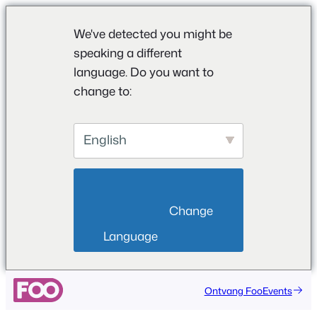
We've detected you might be
speaking a different
language. Do you want to
change to:
English
                        Change 
Language                    
Ga
Ontvang FooEvents
naar
de