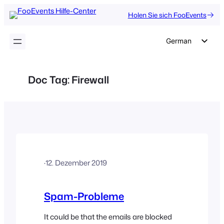
Zum
Holen Sie sich FooEvents
Inhalt
springen
German
English
Dutch
Doc Tag:
Firewall
Spanish
Italian
Portuguese
French
Polish
·
12. Dezember 2019
Czech
Greek
Spam-Probleme
It could be that the emails are blocked