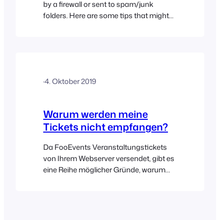
by a firewall or sent to spam/junk
folders. Here are some tips that might
help you to find the cause of the
problem: Here are some things you can
do:
·
4. Oktober 2019
Warum werden meine
Tickets nicht empfangen?
Da FooEvents Veranstaltungstickets
von Ihrem Webserver versendet, gibt es
eine Reihe möglicher Gründe, warum
Nutzer ihre Tickets möglicherweise nicht
erhalten. Hier sind einige mögliche
Lösungen: Überprüfen Sie, ob Ihre
Bestellungen (WooCommerce >