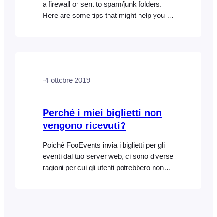
a firewall or sent to spam/junk folders.
Here are some tips that might help you to
find the cause of the problem: Here are
some things you can do:
·
4 ottobre 2019
Perché i miei biglietti non
vengono ricevuti?
Poiché FooEvents invia i biglietti per gli
eventi dal tuo server web, ci sono diverse
ragioni per cui gli utenti potrebbero non
ricevere i propri biglietti. Ecco alcune
possibili soluzioni: Verifica che i tuoi ordini
(WooCommerce > Ordini) siano stati
contrassegnati come “Completati”, che è