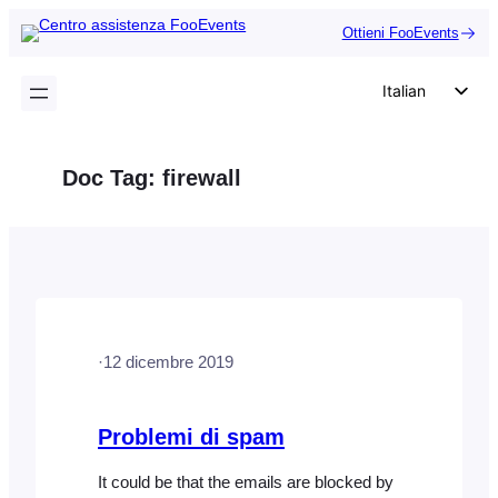
Vai
Ottieni FooEvents
al
contenuto
Italian
English
German
Doc Tag:
firewall
Dutch
Spanish
Portuguese
French
Polish
·
12 dicembre 2019
Czech
Greek
Problemi di spam
It could be that the emails are blocked by