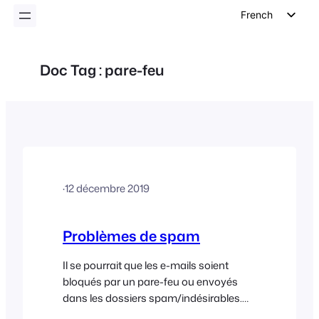
French
English
German
Doc Tag :
pare-feu
Dutch
Spanish
Italian
Portuguese
Polish
·
12 décembre 2019
Czech
Greek
Problèmes de spam
Il se pourrait que les e-mails soient
bloqués par un pare-feu ou envoyés
dans les dossiers spam/indésirables.
Voici quelques conseils qui pourraient