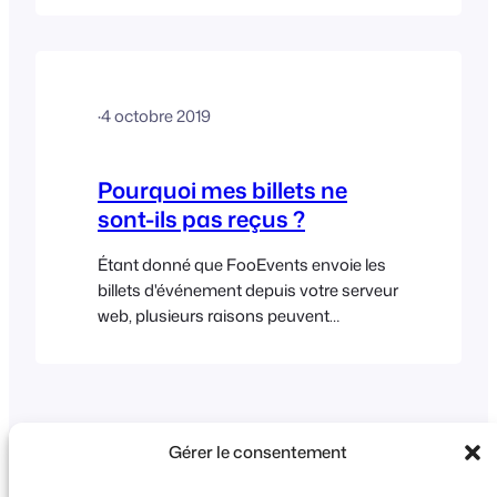
vous aider à trouver la cause du
problème : Voici quelques choses que
vous pouvez faire :
·
4 octobre 2019
Pourquoi mes billets ne
sont-ils pas reçus ?
Étant donné que FooEvents envoie les
billets d'événement depuis votre serveur
web, plusieurs raisons peuvent
expliquer pourquoi les utilisateurs ne
reçoivent pas leurs billets. Voici
quelques solutions possibles : Vérifiez
que vos commandes (WooCommerce
> Commandes) ont bien été marquées
Gérer le consentement
comme “ Terminées ”, ce qui correspond
au statut par défaut utilisé par