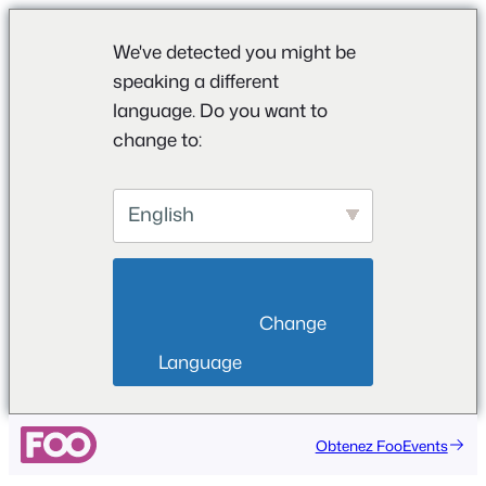
We've detected you might be
speaking a different
language. Do you want to
change to:
English
                        Change 
Language                    
Aller
Obtenez FooEvents
au
contenu