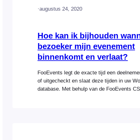
·
augustus 24, 2020
Hoe kan ik bijhouden wan
bezoeker mijn evenement
binnenkomt en verlaat?
FooEvents legt de exacte tijd een deelneme
of uitgecheckt en slaat deze tijden in uw W
database. Met behulp van de FooEvents CS
functie, kunt u genereren en downloaden v
bestand dat alle aanwezigen bevat voor een
evenement met de check-in en check-out tij
deelnemer.