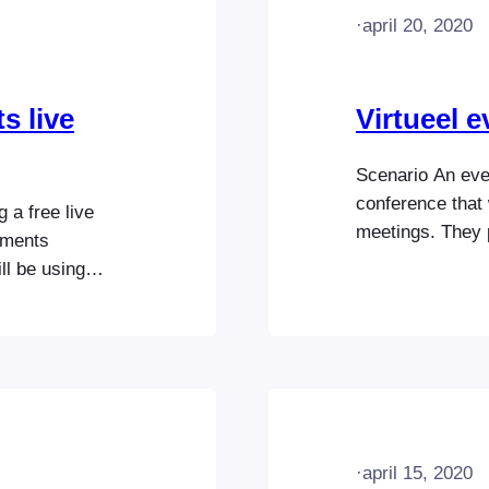
·
april 20, 2020
s live
Virtueel 
Scenario An eve
conference that
 a free live
meetings. They 
naments
days. They will
ll be using
participants can
eam. When an
meeting. When a
llowing must
conference,…
t: eSports…
·
april 15, 2020