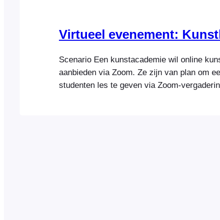
Virtueel evenement: Kunst
Scenario Een kunstacademie wil online kun
aanbieden via Zoom. Ze zijn van plan om e
studenten les te geven via Zoom-vergaderi
studenten interactie kunnen hebben met de 
andere deelnemers. Toegang tot de lessen z
website worden verkocht als een pakket dat
tot drie verschillende...