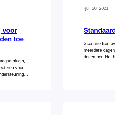
·
juli 20, 2021
g voor
Standaard
jden toe
Scenario Een ev
meerdere dagen 
december. Het he
aagse plugin,
voorbeeld van e
lecteren voor
conferentie In 
ndersteuning
configuratie om
le FooEvents
Dit helpdocumen
en bestaand
aakt van een