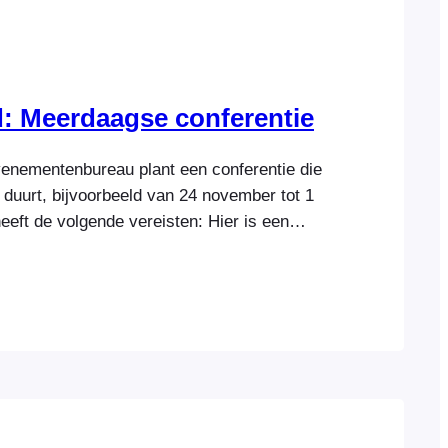
: Meerdaagse conferentie
enementenbureau plant een conferentie die
duurt, bijvoorbeeld van 24 november tot 1
eft de volgende vereisten: Hier is een
en dergelijk evenement: Meerdaagse
dit helpdocument schetsen we de benodigde
 aan de bovenstaande vereisten te voldoen.
t gaat ervan uit…