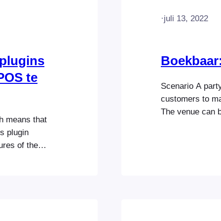
·
juli 13, 2022
plugins
Boekbaar:
POS te
Scenario A part
customers to ma
The venue can b
h means that
time slots. The 
s plugin
such as party p
ures of the
that are offere
se any of the
ticket,…
ling and printing
, you will