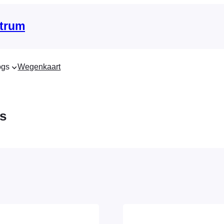
trum
ogs
Wegenkaart
s