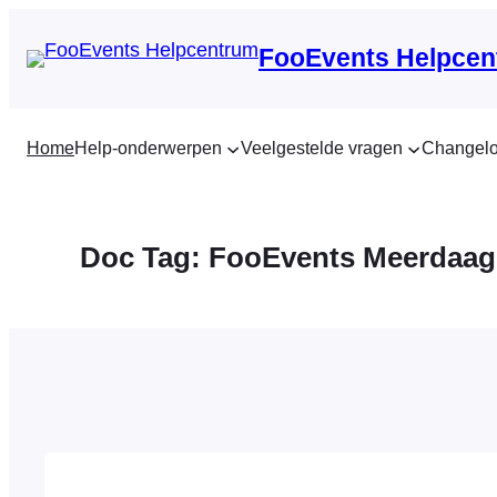
Ga
naar
FooEvents Helpcen
de
inhoud
Home
Help-onderwerpen
Veelgestelde vragen
Changel
Doc Tag:
FooEvents Meerdaag