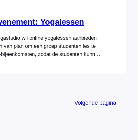
evenement: Yogalessen
gastudio wil online yogalessen aanbieden
jn van plan om een groep studenten les te
bijeenkomsten, zodat de studenten kunnen
et de docent en andere deelnemers.
lessen zal worden verkocht via hun website
at toegang tot lessen op
Volgende pagina