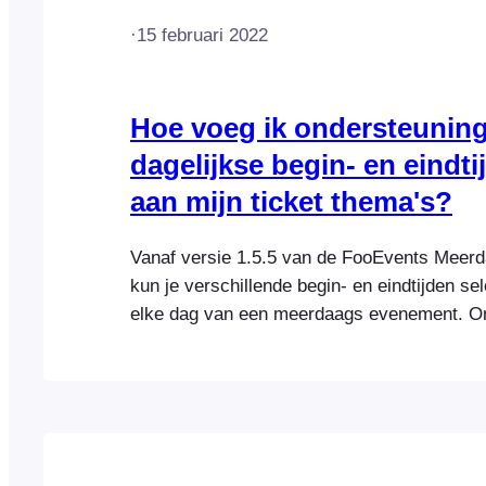
·
15 februari 2022
Hoe voeg ik ondersteunin
dagelijkse begin- en eindti
aan mijn ticket thema's?
Vanaf versie 1.5.5 van de FooEvents Meerd
kun je verschillende begin- en eindtijden se
elke dag van een meerdaags evenement. O
voor deze functie is ook toegevoegd aan al
Ticket Thema's. Volg deze instructies om e
ticket thema bij te werken. Als u gebruik m
aangepaste ticket thema