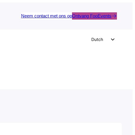
Neem contact met ons op
Ontvang FooEvents
Dutch
English
German
Spanish
Italian
Portuguese
French
Polish
Czech
Greek