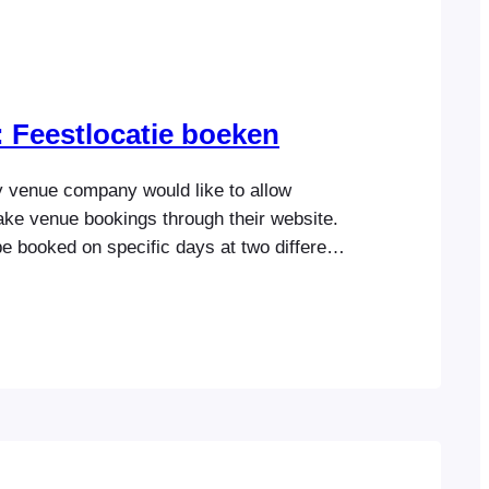
 Feestlocatie boeken
y venue company would like to allow
ke venue bookings through their website.
e booked on specific days at two different
company also offers additional services
acks, entertainment, and equipment hire
d as upsells. When an customer purchases a