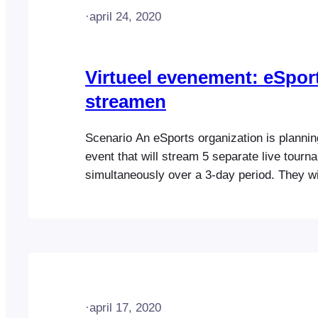
·
april 24, 2020
Virtueel evenement: eSport
streamen
Scenario An eSports organization is planning
event that will stream 5 separate live tour
simultaneously over a 3-day period. They wi
Zoom webinars to broadcast each live str
attendee signs up for this free event, the fo
occur: Here is an example of such an even
·
april 17, 2020