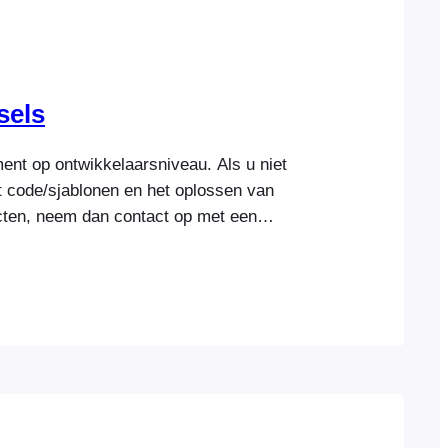
sels
ent op ontwikkelaarsniveau. Als u niet
 code/sjablonen en het oplossen van
icten, neem dan contact op met een
e bekend is met FooEvents en/of
langrijk, lees dit eerst Deze
worden ter beschikking gesteld als service
eel uit van het FooEvents-productaanbod.
ouwd als aanpassingen en zijn niet