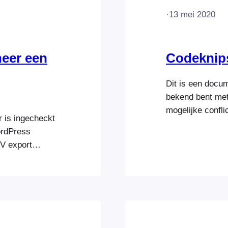
·
13 mei 2020
neer een
Codeknip
Dit is een docum
bekend bent met
mogelijke confl
r is ingecheckt
ontwikkelaar di
ordPress
WooCommerce. Be
V export
codefragmenten 
an een CSV-
en maken geen d
 bepaald
Ze worden besch
den voor elke
officieel…