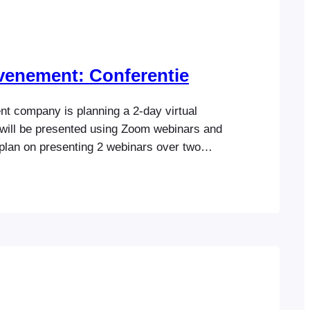
evenement: Conferentie
nt company is planning a 2-day virtual
 will be presented using Zoom webinars and
plan on presenting 2 webinars over two
 also host an open discussion where
 interact with each other via a Zoom
n attendee purchases access to the virtual