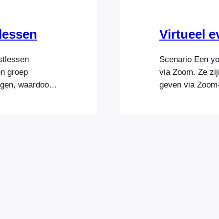
lessen
Virtueel 
stlessen
Scenario Een yo
en groep
via Zoom. Ze zi
ngen, waardoor
geven via Zoom-
instructeur en
communiceren m
al via hun
Toegang tot de 
 toegang biedt
als een pakket d