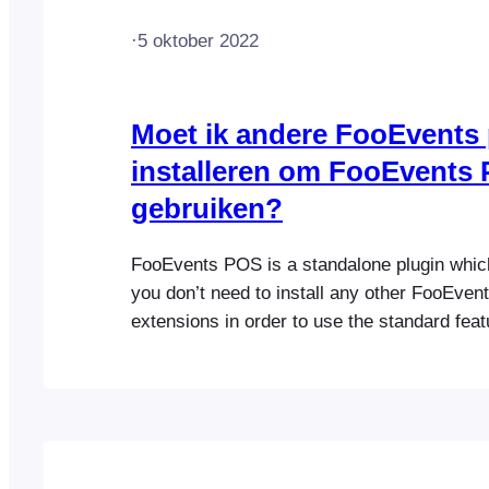
·
5 oktober 2022
Moet ik andere FooEvents 
installeren om FooEvents 
gebruiken?
FooEvents POS is a standalone plugin whic
you don’t need to install any other FooEvent
extensions in order to use the standard feat
FooEvents POS app. However, in order to u
FooEvents integration features including sel
tickets, making bookings and selecting seats
need…