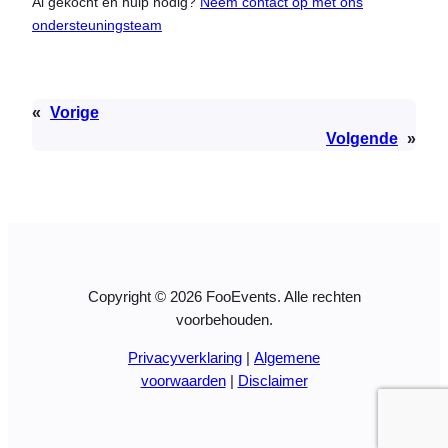
Al gekocht en hulp nodig?
Neem contact op met ons
ondersteuningsteam
«
Vorige
Volgende
»
Copyright © 2026 FooEvents. Alle rechten
voorbehouden.
Privacyverklaring
|
Algemene
voorwaarden
|
Disclaimer