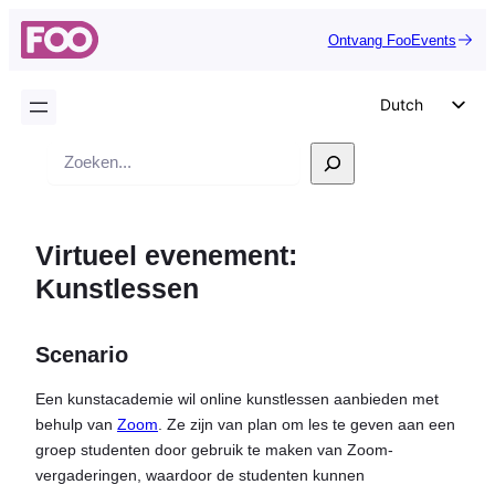
Ontvang FooEvents
Dutch
English
Zoek
German
op
Spanish
Virtueel evenement:
Italian
Kunstlessen
Portuguese
French
Scenario
Polish
Czech
Een kunstacademie wil online kunstlessen aanbieden met
behulp van
Zoom
. Ze zijn van plan om les te geven aan een
Greek
groep studenten door gebruik te maken van Zoom-
vergaderingen, waardoor de studenten kunnen